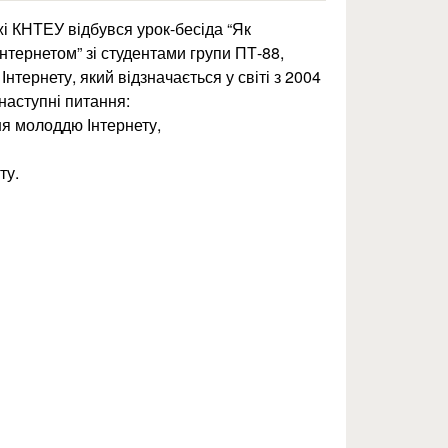
і КНТЕУ відбувся урок-бесіда “Як
нтернетом” зі студентами групи ПТ-88,
нтернету, який відзначається у світі з 2004
наступні питання:
ня молоддю Інтернету,
ту.
ідбувся урок-бесіда “як убезпечити себе, користуючись інтернетом”