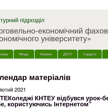
Перейти до основного
матеріалу
турний підрозділ
орговельно-економічний фахо
ономічного університету»
пнику
Медіа
Новини
ДТЕУ
Гордість
лендар матеріалів
Лютий 2021
ВТЕКоледжі КНТЕУ відбувся урок-бе
бе, користуючись Інтернетом”