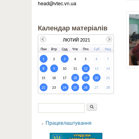
head@vtec.vn.ua
Календар матеріалів
ЛЮТИЙ 2021
По
н
Вт
р
Ср
д
Чт
в
Пт
н
Су
б
Не
д
1
2
3
4
5
6
7
8
9
10
11
12
13
14
15
16
17
18
19
20
21
22
23
24
25
26
27
28
Пошук
Пошукова форма
Працевлаштування