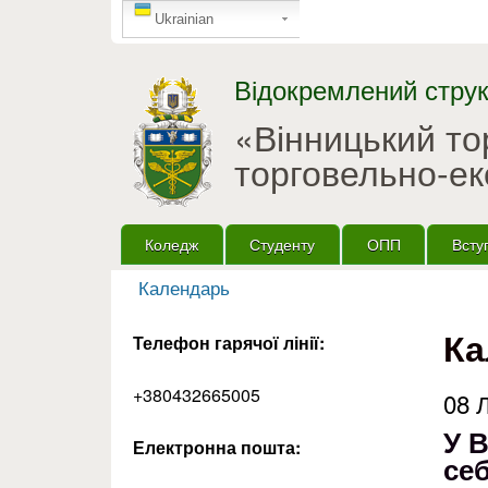
GTranslate
Ukrainian
Відокремлений струк
«Вінницький т
торговельно-ек
Головне меню
Коледж
Студенту
ОПП
Всту
Календарь
Ви є тут
Ка
Телефон гарячої лінії:
+380432665005
08 
У 
Електронна пошта:
се