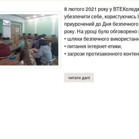
8 лютого 2021 року у ВТЕКоледж
убезпечити себе, користуючись І
приурочений до Дня безпечного І
року. На уроці було обговорено 
• шляхи безпечного використан
• питання інтернет-етики,
• загрози протизаконного контен
читати далі
про у втеколеджі кнтеу в