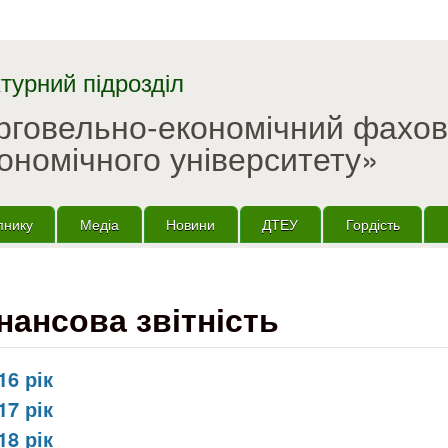
Перейти до основного
матеріалу
турний підрозділ
орговельно-економічний фахо
ономічного університету»
пнику
Медіа
Новини
ДТЕУ
Гордість
нансова звітність
16 рік
17 рік
18 рік