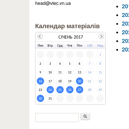
head@vtec.vn.ua
20
20
20
Календар матеріалів
20
СІЧЕНЬ 2017
20
По
н
Вт
р
Ср
д
Чт
в
Пт
н
Су
б
Не
д
20
1
2
3
4
5
6
7
8
9
10
11
12
13
14
15
16
17
18
19
20
21
22
23
24
25
26
27
28
29
30
31
Пошук
Пошукова форма