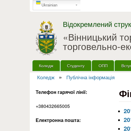
GTranslate
Ukrainian
Відокремлений струк
«Вінницький т
торговельно-ек
Головне меню
Коледж
Студенту
ОПП
Всту
»
Коледж
Публічна інформація
Ви є тут
Фі
Телефон гарячої лінії:
+380432665005
20
20
Електронна пошта:
20