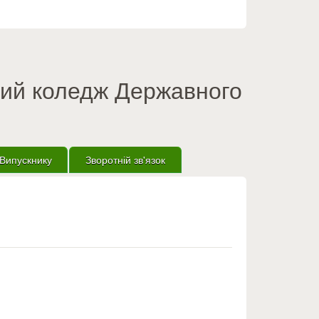
вий коледж Державного
Випускнику
Зворотній зв'язок