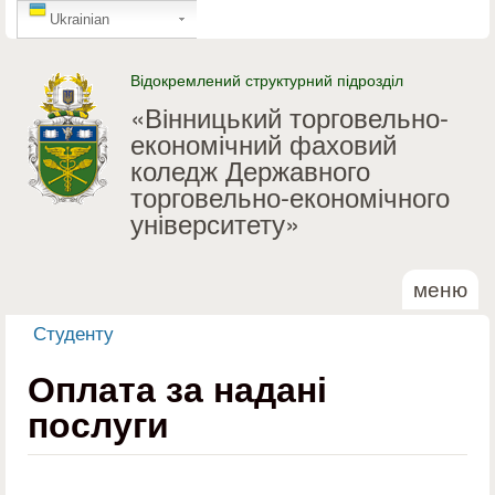
GTranslate
Перейти до основного
Ukrainian
матеріалу
Відокремлений структурний підрозділ
«Вінницький торговельно-
економічний фаховий
коледж Державного
торговельно-економічного
університету»
меню
Студенту
Ви є тут
Оплата за надані
послуги