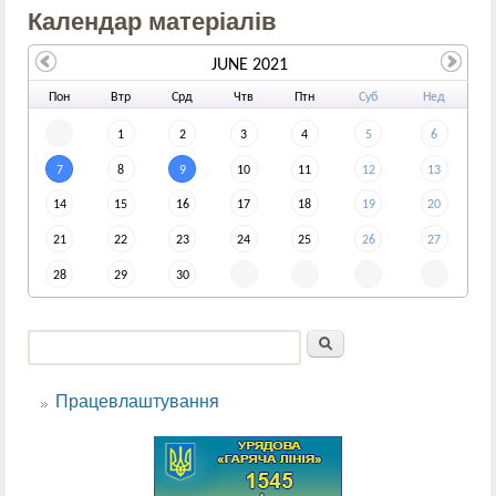
Календар матеріалів
JUNE 2021
По
н
Вт
р
Ср
д
Чт
в
Пт
н
Су
б
Не
д
1
2
3
4
5
6
7
8
9
10
11
12
13
14
15
16
17
18
19
20
21
22
23
24
25
26
27
28
29
30
Пошук
Пошукова форма
Працевлаштування