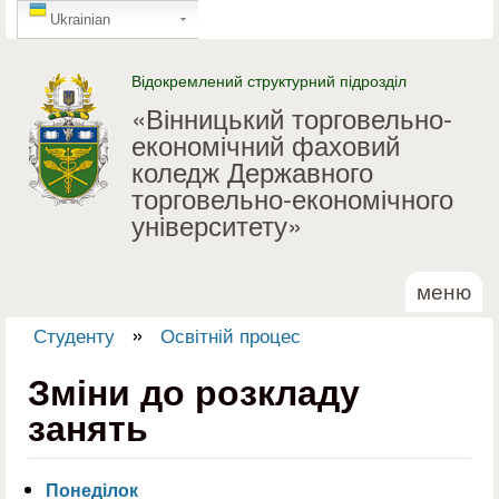
GTranslate
Перейти до основного
Ukrainian
матеріалу
Відокремлений структурний підрозділ
«Вінницький торговельно-
економічний фаховий
коледж Державного
торговельно-економічного
університету»
меню
»
Студенту
Освітній процес
Ви є тут
Зміни до розкладу
занять
Понеділок