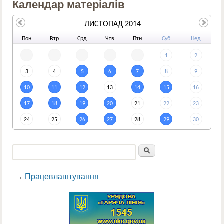
Календар матеріалів
ЛИСТОПАД 2014
По
н
Вт
р
Ср
д
Чт
в
Пт
н
Су
б
Не
д
1
2
3
4
5
6
7
8
9
10
11
12
13
14
15
16
17
18
19
20
21
22
23
24
25
26
27
28
29
30
Пошук
Пошукова форма
Працевлаштування