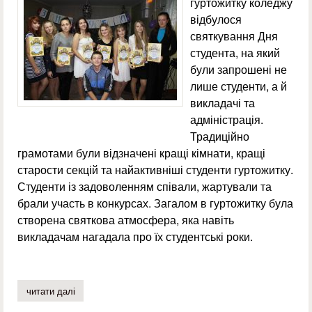
гуртожитку коледжу
відбулося
святкування Дня
студента, на який
були запрошені не
лише студенти, а й
викладачі та
адміністрація.
Традиційно
грамотами були відзначені кращі кімнати, кращі
старости секцій та найактивніші студенти гуртожитку.
Студенти із задоволенням співали, жартували та
брали участь в конкурсах. Загалом в гуртожитку була
створена святкова атмосфера, яка навіть
викладачам нагадала про їх студентські роки.
читати далі
про день студента 2014 у гуртожитку