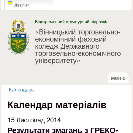
GTranslate
Перейти до основного
Ukrainian
матеріалу
Відокремлений структурний підрозділ
«Вінницький торговельно-
економічний фаховий
коледж Державного
торговельно-економічного
університету»
меню
Календарь
Ви є тут
Календар матеріалів
15 Листопад 2014
Результати змагань з ГРЕКО-