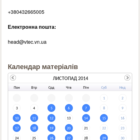
+380432665005
Електронна пошта:
head@vtec.vn.ua
Календар матеріалів
ЛИСТОПАД 2014
По
н
Вт
р
Ср
д
Чт
в
Пт
н
Су
б
Не
д
1
2
3
4
5
6
7
8
9
10
11
12
13
14
15
16
17
18
19
20
21
22
23
24
25
26
27
28
29
30