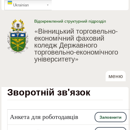
GTranslate
Перейти до основного
Ukrainian
матеріалу
Відокремлений структурний підрозділ
«Вінницький торговельно-
економічний фаховий
коледж Державного
торговельно-економічного
університету»
меню
Зворотній зв'язок
Анкета для роботодавців
Заповнити