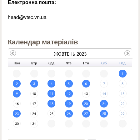
Електронна пошта:
head@vtec.vn.ua
Календар матеріалів
ЖОВТЕНЬ 2023
По
н
Вт
р
Ср
д
Чт
в
Пт
н
Су
б
Не
д
1
2
3
4
5
6
7
8
9
10
11
12
13
14
15
16
17
18
19
20
21
22
23
24
25
26
27
28
29
30
31