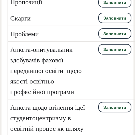
Пропозиції
Заповнити
Скарги
Заповнити
Проблеми
Заповнити
Анкета-опитувальник
Заповнити
здобувачів фахової
передвищої освіти щодо
якості освітньо-
професійної програми
Анкета щодо втілення ідеї
Заповнити
студентоцентризму в
освітній процес як шляху