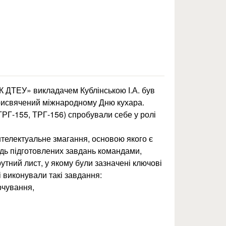
сучасного керівника
К ДТЕУ» викладачем Кублінською І.А. був
рисвячений міжнародному Дню кухара.
ТРГ-155, ТРГ-156) спробували себе у ролі
нтелектуальне змагання, основою якого є
дь підготовлених завдань командами,
ний лист, у якому були зазначені ключові
і виконували такі завдання:
рчування,