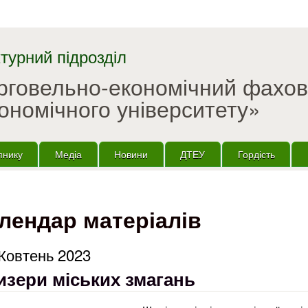
Перейти до основного
матеріалу
турний підрозділ
орговельно-економічний фахо
ономічного університету»
пнику
Медіа
Новини
ДТЕУ
Гордість
лендар матеріалів
Жовтень 2023
изери міських змагань