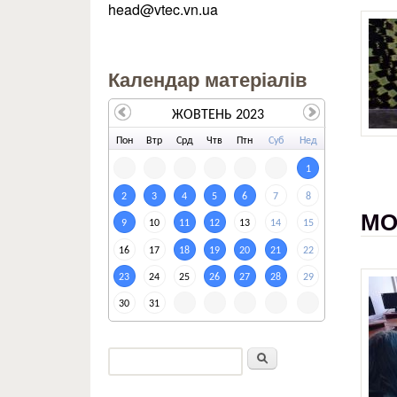
head@vtec.vn.ua
Календар матеріалів
ЖОВТЕНЬ 2023
По
н
Вт
р
Ср
д
Чт
в
Пт
н
Су
б
Не
д
1
2
3
4
5
6
7
8
МО
9
10
11
12
13
14
15
16
17
18
19
20
21
22
23
24
25
26
27
28
29
30
31
Пошук
Пошукова форма