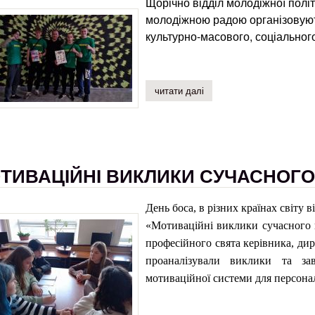
Щорічно відділ молодіжної політ
молодіжною радою організовують
культурно-масового, соціальног
читати далі
про призери міських змаг
ТИВАЦІЙНІ ВИКЛИКИ СУЧАСНОГО
День боса, в різних країнах світу
«Мотиваційні виклики сучасного 
професійного свята керівника, дир
проаналізували виклики та за
мотиваційної системи для персона