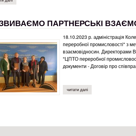
ЗВИВАЄМО ПАРТНЕРСЬКІ ВЗАЄМ
18.10.2023 р. адміністрація Ко
переробної промисловості" з м
взаємовідносин. Директорами 
"ЦПТО переробної промисловост
документи - Договір про співпра
читати далі
про розвиваємо партнерс