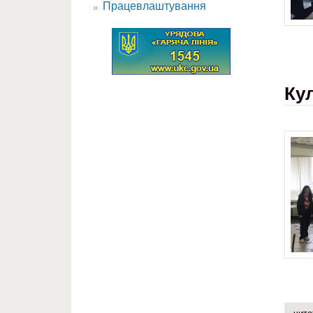
Працевлаштування
Ку
чита