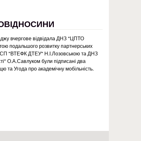
ОВІДНОСИНИ
леджу вчергове відвідала ДНЗ "ЦПТО
етою подальшого розвитку партнерських
ВСП "ВТЕФК ДТЕУ" Н.І.Лозовською та ДНЗ
і" О.А.Савлуком були підписані два
цю та Угода про академічну мобільність.
ькі взаємовідносини