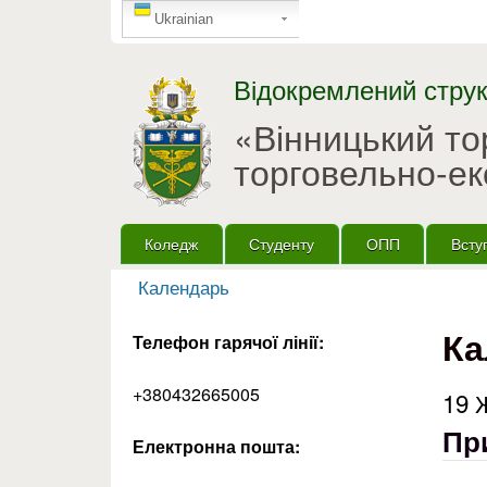
GTranslate
Ukrainian
Відокремлений струк
«Вінницький т
торговельно-ек
Головне меню
Коледж
Студенту
ОПП
Всту
Календарь
Ви є тут
Ка
Телефон гарячої лінії:
+380432665005
19 
Пр
Електронна пошта: