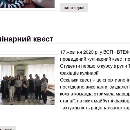
читати далі
про мотиваційні виклики 
лінарний квест
17 жовтня 2023 р. у ВСП «ВТЕФ
проведений кулінарний квест п
Студенти першого курсу (групи 
фахівців кулінарії.
Оскільки квест – це спортивно-і
послідовне виконання заздалегі
кожна команда отримала маршрут
станції, на яких майбутні фахівц
- актуальність раціонального ха
ти далі
про кулінарний квест