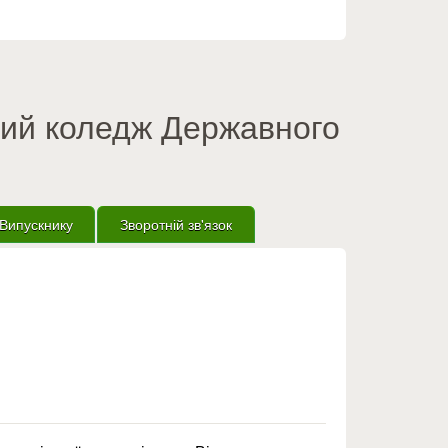
вий коледж Державного
Випускнику
Зворотній зв'язок