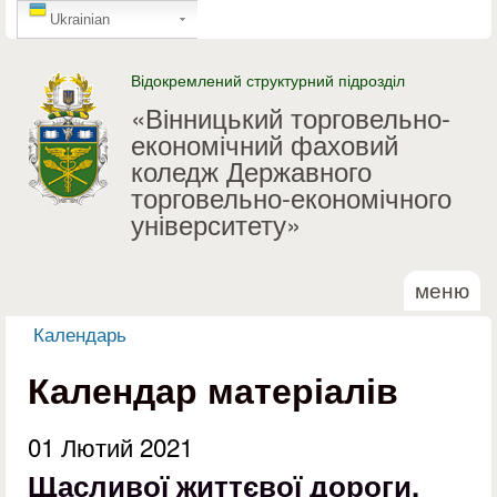
GTranslate
Перейти до основного
Ukrainian
матеріалу
Відокремлений структурний підрозділ
«Вінницький торговельно-
економічний фаховий
коледж Державного
торговельно-економічного
університету»
меню
Календарь
Ви є тут
Календар матеріалів
01 Лютий 2021
Щасливої життєвої дороги,