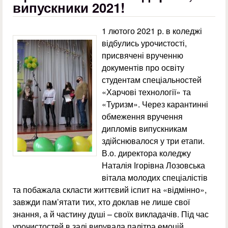
випускники 2021!
1 лютого 2021 р. в коледжі
відбулись урочистості,
присвячені врученню
документів про освіту
студентам спеціальностей
«Харчові технології» та
«Туризм». Через карантинні
обмеження вручення
дипломів випускникам
здійснювалося у три етапи.
В.о. директора коледжу
Наталія Ігорівна Лозовська
вітала молодих спеціалістів
та побажала скласти життєвий іспит на «відмінно»,
завжди пам’ятати тих, хто доклав не лише свої
знання, а й частину душі – своїх викладачів. Під час
урочистостей в залі вирувала палітра емоцій.