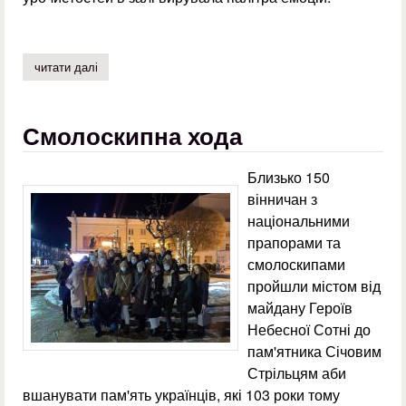
читати далі
про щасливої життєвої дороги, випускники 2021!
Смолоскипна хода
Близько 150
вінничан з
національними
прапорами та
смолоскипами
пройшли містом від
майдану Героїв
Небесної Сотні до
пам'ятника Січовим
Стрільцям аби
вшанувати пам'ять українців, які 103 роки тому