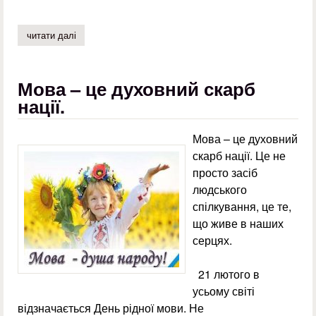
читати далі
про виховний захід до дня пам'яті героїв небесної сотні
Мова – це духовний скарб
нації.
Мова – це духовний
скарб нації. Це не
просто засіб
людського
спілкування, це те,
що живе в наших
серцях.
21 лютого в
усьому світі
відзначається День рідної мови. Не