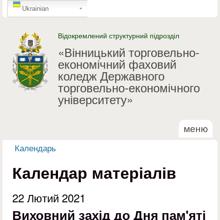
GTranslate
Перейти до основного
Ukrainian
матеріалу
Відокремлений структурний підрозділ
«Вінницький торговельно-
економічний фаховий
коледж Державного
торговельно-економічного
університету»
меню
Календарь
Ви є тут
Календар матеріалів
22 Лютий 2021
Виховний захід до Дня пам'яті