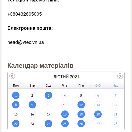
+380432665005
Електронна пошта:
head@vtec.vn.ua
Календар матеріалів
ЛЮТИЙ 2021
По
н
Вт
р
Ср
д
Чт
в
Пт
н
Су
б
Не
д
1
2
3
4
5
6
7
8
9
10
11
12
13
14
15
16
17
18
19
20
21
22
23
24
25
26
27
28