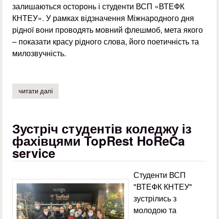
залишаються осторонь і студенти ВСП «ВТЕФК
КНТЕУ». У рамках відзначення Міжнародного дня
рідної вони проводять мовний флешмоб, мета якого
– показати красу рідного слова, його поетичність та
милозвучність.
читати далі
про мова – це духовний скарб нації.
Зустріч студентів коледжу із
фахівцями TopRest HoReCa
service
Студенти ВСП
"ВТЕФК КНТЕУ"
зустрілись з
молодою та