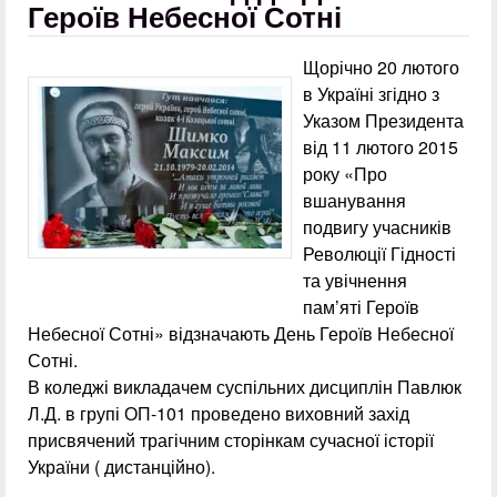
Героїв Небесної Сотні
Щорічно 20 лютого
в Україні згідно з
Указом Президента
від 11 лютого 2015
року «Про
вшанування
подвигу учасників
Революції Гідності
та увічнення
пам’яті Героїв
Небесної Сотні» відзначають День Героїв Небесної
Сотні.
В коледжі викладачем суспільних дисциплін Павлюк
Л.Д. в групі ОП-101 проведено виховний захід
присвячений трагічним сторінкам сучасної історії
України ( дистанційно).