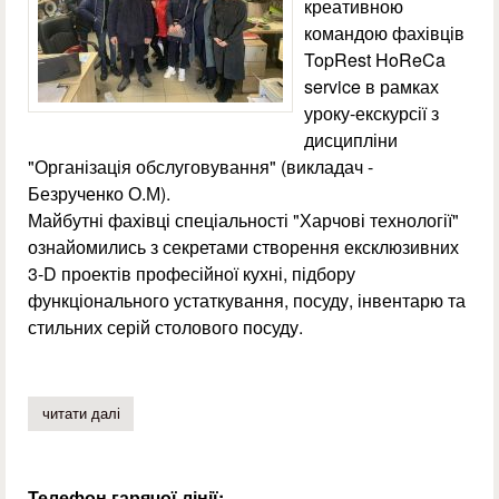
креативною
командою фахівців
TopRest HoReCa
service в рамках
уроку-екскурсії з
дисципліни
"Організація обслуговування" (викладач -
Безрученко О.М).
Майбутні фахівці спеціальності "Харчові технології"
ознайомились з секретами створення ексклюзивних
3-D проектів професійної кухні, підбору
функціонального устаткування, посуду, інвентарю та
стильних серій столового посуду.
читати далі
про зустріч студентів коледжу із фахівцями toprest hore
Телефон гарячої лінії: