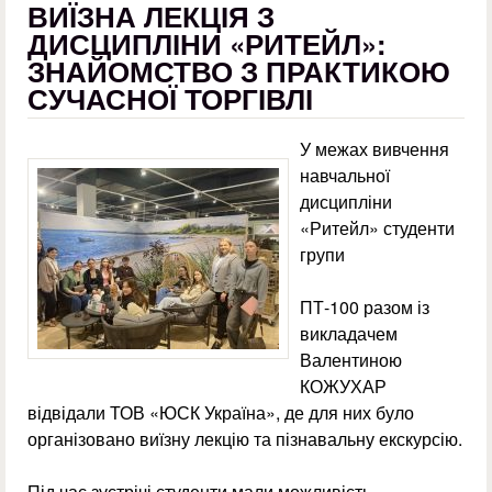
ВИЇЗНА ЛЕКЦІЯ З
ДИСЦИПЛІНИ «РИТЕЙЛ»:
ЗНАЙОМСТВО З ПРАКТИКОЮ
СУЧАСНОЇ ТОРГІВЛІ
У межах вивчення
навчальної
дисципліни
«Ритейл» студенти
групи
ПТ-100 разом із
викладачем
Валентиною
КОЖУХАР
відвідали ТОВ «ЮСК Україна», де для них було
організовано виїзну лекцію та пізнавальну екскурсію.
Під час зустрічі студенти мали можливість