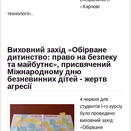
«Харчові
технології».
Виховний захід «Обірване
дитинство: право на безпеку
та майбутнє», присвячений
Міжнародному дню
безневинних дітей - жертв
агресії
4 червня для
студентів І-го курсіу
було проведено
виховний захід
«Обірване