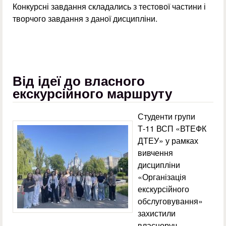
Конкурсні завдання складались з тестової частини і
творчого завдання з даної дисципліни.
Від ідеї до власного
екскурсійного маршруту
Студенти групи
Т-11 ВСП «ВТЕФК
ДТЕУ» у рамках
вивчення
дисципліни
«Організація
екскурсійного
обслуговування»
захистили
власноруч