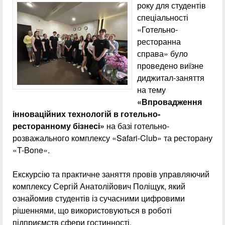
року для студентів
спеціальності
«Готельно-
ресторанна
справа» було
проведено виїзне
диджитал-заняття
на тему
«Впровадження
інноваційних технологій в готельно-
ресторанному бізнесі»
на базі готельно-
розважального комплексу «Safari-Club» та ресторану
«T-Bone».
Екскурсію та практичне заняття провів управляючий
комплексу Сергій Анатолійович Поліщук, який
ознайомив студентів із сучасними цифровими
рішеннями, що використовуються в роботі
підприємств сфери гостинності.