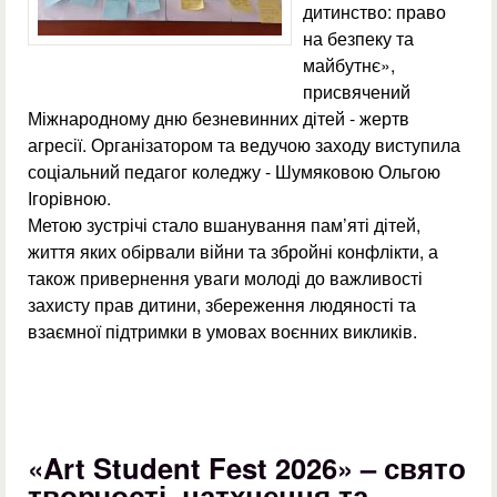
дитинство: право
на безпеку та
майбутнє»,
присвячений
Міжнародному дню безневинних дітей - жертв
агресії. Організатором та ведучою заходу виступила
соціальний педагог коледжу - Шумяковою Ольгою
Ігорівною.
Метою зустрічі стало вшанування пам’яті дітей,
життя яких обірвали війни та збройні конфлікти, а
також привернення уваги молоді до важливості
захисту прав дитини, збереження людяності та
взаємної підтримки в умовах воєнних викликів.
«Art Student Fest 2026» – свято
творчості, натхнення та