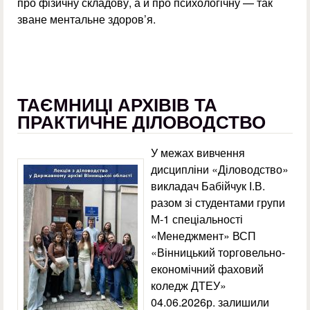
про фізичну складову, а й про психологічну — так
зване ментальне здоров’я.
ТАЄМНИЦІ АРХІВІВ ТА
ПРАКТИЧНЕ ДІЛОВОДСТВО
У межах вивчення
дисципліни «Діловодство»
викладач Бабійчук І.В.
разом зі студентами групи
М-1 спеціальності
«Менеджмент» ВСП
«Вінницький торговельно-
економічний фаховий
коледж ДТЕУ»
04.06.2026р. залишили