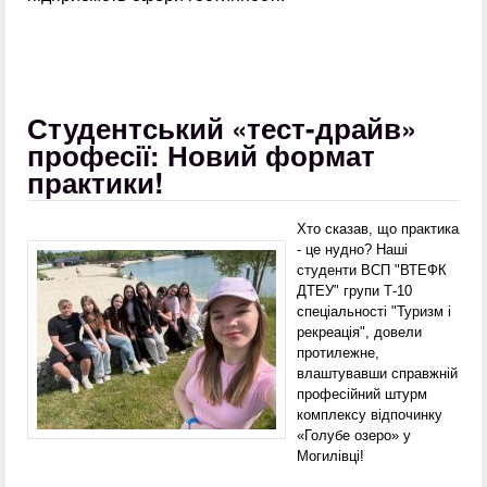
Студентський «тест-драйв»
професії: Новий формат
практики!
Хто сказав, що практика
- це нудно? Наші
студенти ВСП "ВТЕФК
ДТЕУ" групи Т-10
спеціальності "Туризм і
рекреація", довели
протилежне,
влаштувавши справжній
професійний штурм
комплексу відпочинку
«Голубе озеро» у
Могилівці!