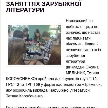
ЗАНЯТТЯХ ЗАРУБІЖНОЇ
ЛІТЕРАТУРИ
Навчальний рік
добігає кінця, а це
означає, що настав
час підбивати
підсумки. Цікаве й
незвичне заняття із
зарубіжної
літератури
(викладачі Оксана
МЕЛЬНИК, Тетяна
КОРОБОНЕНКО) пройшло для студентів груп Т-12,
ГРС-12 та ТРГ-159 у формі настільної гри «Триміно»,
яку розробила викладач зарубіжної літератури
Тетяна Коробоненко.
Головною метою було не просто перевірити знання,