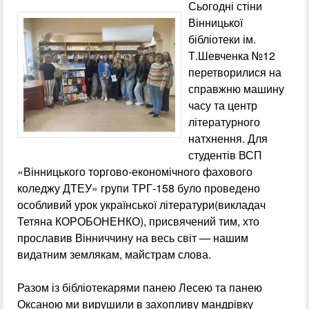
Сьогодні стіни
Вінницької
бібліотеки ім.
Т.Шевченка №12
перетворилися на
справжню машину
часу та центр
літературного
натхнення. Для
студентів ВСП
«Вінницького торгово-економічного фахового
коледжу ДТЕУ» групи ТРГ-158 було проведено
особливий урок української літератури(викладач
Тетяна КОРОБОНЕНКО), присвячений тим, хто
прославив Вінниччину на весь світ — нашим
видатним землякам, майстрам слова.
Разом із бібліотекарями панею Лесею та панею
Оксаною ми вирушили в захопливу мандрівку