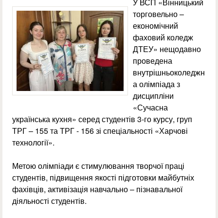
У ВСП «Вінницький
торговельно –
економічний
фаховий коледж
ДТЕУ» нещодавно
проведена
внутрішньоколеджн
а олімпіада з
дисципліни
«Сучасна
українська кухня» серед студентів 3-го курсу, груп
ТРГ – 155 та ТРГ - 156 зі спеціальності «Харчові
технології».
Метою олімпіади є стимулювання творчої праці
студентів, підвищення якості підготовки майбутніх
фахівців, активізація навчально – пізнавальної
діяльності студентів.