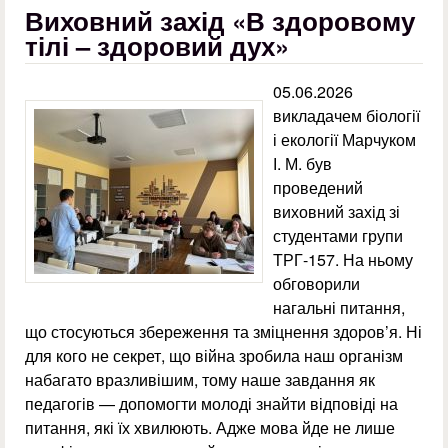
Виховний захід «В здоровому
тілі – здоровий дух»
05.06.2026
викладачем біології
і екології Марчуком
І. М. був
проведений
виховний захід зі
студентами групи
ТРГ-157. На ньому
обговорили
нагальні питання,
що стосуються збереження та зміцнення здоров’я. Ні
для кого не секрет, що війна зробила наш організм
набагато вразливішим, тому наше завдання як
педагогів — допомогти молоді знайти відповіді на
питання, які їх хвилюють. Адже мова йде не лише