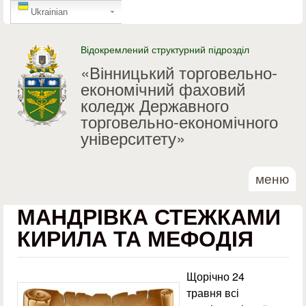
GTranslate
Перейти до основного
Ukrainian
матеріалу
Відокремлений структурний підрозділ
«Вінницький торговельно-
економічний фаховий
коледж Державного
торговельно-економічного
університету»
меню
МАНДРІВКА СТЕЖКАМИ
КИРИЛА ТА МЕФОДІЯ
Щорічно 24
травня всі