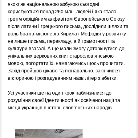
якою як національною азбукою сьогодні
користуються понад 250 млн. людей і яка стала
третім офіційним алфавітом Європейського Союзу
після латини і грецького письма, дослідили шляхи та
роль братів-місіонерів Кирила і Мефодія у розвитку
не лише письма, перекладу, а й грамотності та
культури взагалі. А ще мали змогу доторкнутися до
унікальних церковних книг старослов’янською
мовою, погортати їх, намагаючись щось прочитати.
Захід пройшов цікаво та пізнавально, закінчився
вікториною і розгадуванням назв літер з абетки.
Усі учасники ще на один крок наблизилися до
розуміння своєї ідентичності як освіченої нації та
місця українців в історії слов’янських народів.