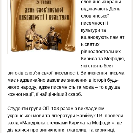
слов’янські країни
відзначають День
слов’янської
писемності і
культури та
вшановують пам’ят
ь святих
рівноапостольних
Кирила та Мефодія,
які стоять біля
витоків слов’янської писемності. Виникнення письма
має надзвичайно важливе значення в історії будь-
якого народу, адже писемність та мова – то є душа
кожної нації, її найцінніший скарб.
Студенти групи ОП-103 разом з викладачем
української мови та літератури Бабійчук І.В. провели
захід «Мандрівка стежками Кирила та Мефодія», де
дізналися про виникнення глаголиці та кирилиці,