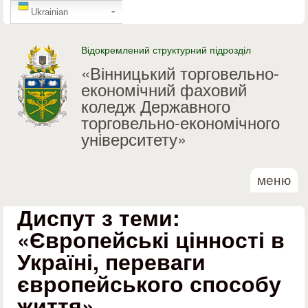
GTranslate
Перейти до основного
Ukrainian
матеріалу
Відокремлений структурний підрозділ
«Вінницький торговельно-
економічний фаховий
коледж Державного
торговельно-економічного
університету»
меню
Диспут з теми:
«Європейські цінності в
Україні, переваги
європейського способу
життя»