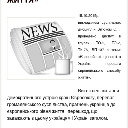
15.10.2015р.
викладачем суспільних
дисциплін Вітюком О.І.
проведено диспут в
групах ТО-1, ТО-2,
ТК-76, ВП-137 з теми:
«Європейські цінності в
Україні, переваги
європейського способу
життя».
Висвітлені питання
демократичного устрою країн Євросоюзу, переваг
громадянського суспільства, прагнень українців до
європейського рівня життя і перешкод, що
заважають в цьому українцям і Україні загалом.