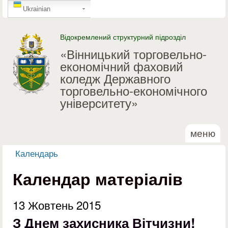
GTranslate
Перейти до основного
Ukrainian
матеріалу
Відокремлений структурний підрозділ
«Вінницький торговельно-
економічний фаховий
коледж Державного
торговельно-економічного
університету»
меню
Календарь
Ви є тут
Календар матеріалів
13 Жовтень 2015
З Днем захисника Вітчизни!