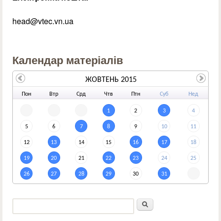
head@vtec.vn.ua
Календар матеріалів
ЖОВТЕНЬ 2015
По
н
Вт
р
Ср
д
Чт
в
Пт
н
Су
б
Не
д
1
2
3
4
5
6
7
8
9
10
11
12
13
14
15
16
17
18
19
20
21
22
23
24
25
26
27
28
29
30
31
Пошук
Пошукова форма