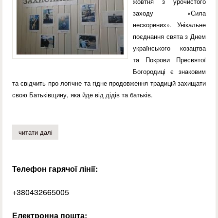
жовтня з урочистого
заходу «Сила
нескорених». Унікальне
поєднання свята з Днем
українського козацтва
та Покрови Пресвятої
Богородиці є знаковим
та свідчить про логічне та гідне продовження традицій захищати
свою Батьківщину, яка йде від дідів та батьків.
читати далі
про з днем захисника україни!
Телефон гарячої лінії:
+380432665005
Електронна пошта: