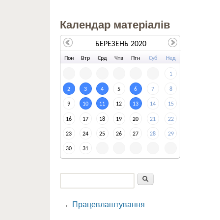
Календар матеріалів
БЕРЕЗЕНЬ 2020
По
н
Вт
р
Ср
д
Чт
в
Пт
н
Су
б
Не
д
1
2
3
4
5
6
7
8
9
10
11
12
13
14
15
16
17
18
19
20
21
22
23
24
25
26
27
28
29
30
31
Пошук
Пошукова форма
Працевлаштування