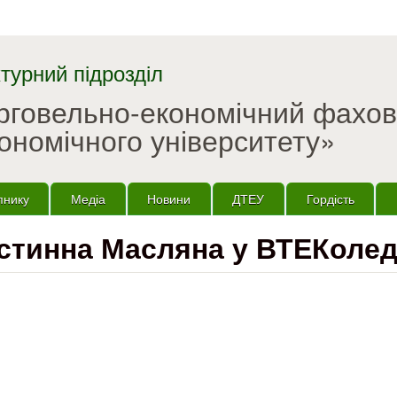
Перейти до основного
матеріалу
турний підрозділ
орговельно-економічний фахо
ономічного університету»
пнику
Медіа
Новини
ДТЕУ
Гордість
стинна Масляна у ВТЕКолед