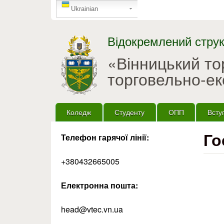
GTranslate
Ukrainian
Відокремлений струк
«Вінницький т
торговельно-ек
Головне меню
Коледж
Студенту
ОПП
Всту
Го
Телефон гарячої лінії:
+380432665005
Електронна пошта:
head@vtec.vn.ua