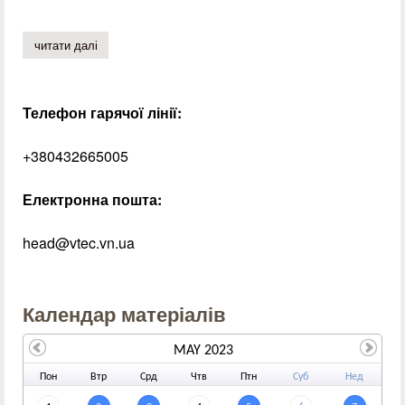
читати далі
про мандрівка стежками кирила та мефодія
Телефон гарячої лінії:
+380432665005
Електронна пошта:
head@vtec.vn.ua
Календар матеріалів
MAY 2023
По
н
Вт
р
Ср
д
Чт
в
Пт
н
Су
б
Не
д