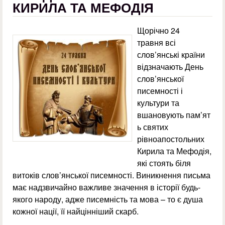
КИРИЛА ТА МЕФОДІЯ
Щорічно 24
травня всі
слов’янські країни
відзначають День
слов’янської
писемності і
культури та
вшановують пам’ят
ь святих
рівноапостольних
Кирила та Мефодія,
які стоять біля
витоків слов’янської писемності. Виникнення письма
має надзвичайно важливе значення в історії будь-
якого народу, адже писемність та мова – то є душа
кожної нації, її найцінніший скарб.