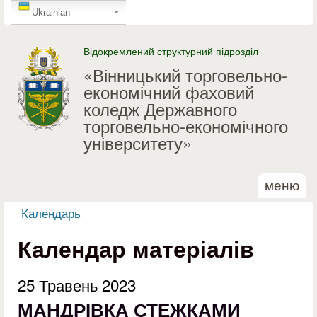
GTranslate
Перейти до основного
Ukrainian
матеріалу
Відокремлений структурний підрозділ
«Вінницький торговельно-
економічний фаховий
коледж Державного
торговельно-економічного
університету»
меню
Календарь
Ви є тут
Календар матеріалів
25 Травень 2023
МАНДРІВКА СТЕЖКАМИ