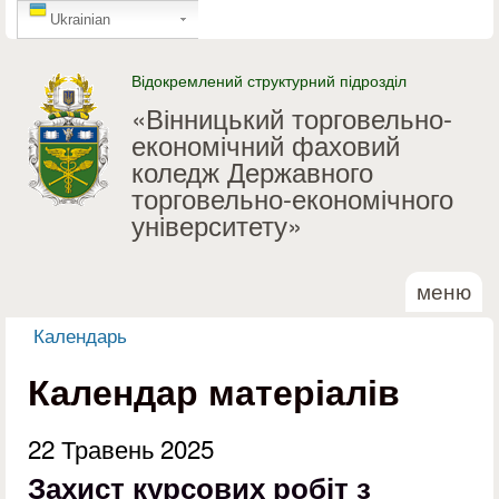
GTranslate
Перейти до основного
Ukrainian
матеріалу
Відокремлений структурний підрозділ
«Вінницький торговельно-
економічний фаховий
коледж Державного
торговельно-економічного
університету»
меню
Календарь
Ви є тут
Календар матеріалів
22 Травень 2025
Захист курсових робіт з