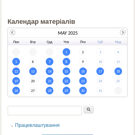
Календар матеріалів
MAY 2025
По
н
Вт
р
Ср
д
Чт
в
Пт
н
Су
б
Не
д
1
2
3
4
5
6
7
8
9
10
11
12
13
14
15
16
17
18
19
20
21
22
23
24
25
26
27
28
29
30
31
Пошук
Пошукова форма
Працевлаштування