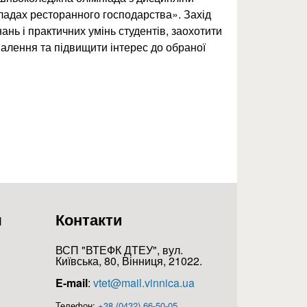
ладах ресторанного господарства». Захід
нань і практичних умінь студентів, заохотити
алення та підвищити інтерес до обраної
лімпіада з дисципліни «організація виробництва в закладах ресторанног
я
Контакти
ВСП "ВТЕФК ДТЕУ", вул.
Київська, 80, Вінниця, 21022.
E-mail
:
vtet@mail.vinnica.ua
Телефон:
+38 (0432) 66-50-05