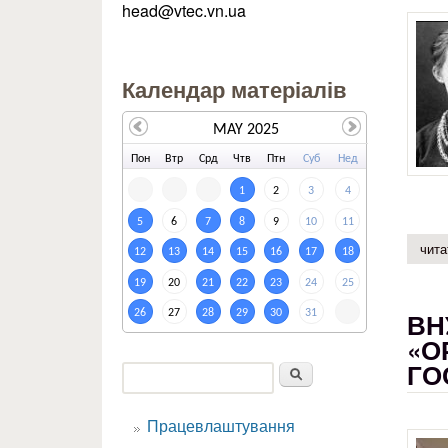
head@vtec.vn.ua
Календар матеріалів
MAY 2025
По
н
Вт
р
Ср
д
Чт
в
Пт
н
Су
б
Не
д
1
2
3
4
5
6
7
8
9
10
11
чита
12
13
14
15
16
17
18
19
20
21
22
23
24
25
ВН
26
27
28
29
30
31
«О
ГО
Пошук
Пошукова форма
Працевлаштування