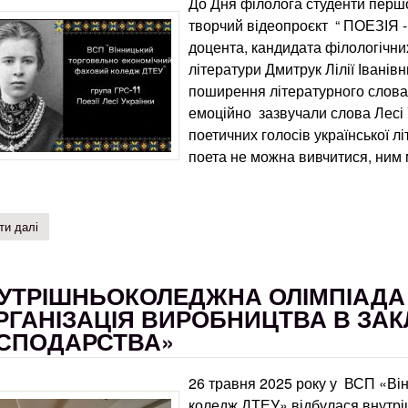
До Дня філолога студенти першо
творчий відеопроєкт “ ПОЕЗІЯ -
доцента, кандидата філологічних
літератури Дмитрук Лілії Іванів
поширення літературного слова, 
емоційно зазвучали слова Лесі 
поетичних голосів української л
поета не можна вивчитися, ним 
ти далі
про творчий відеопроєкт “ поезія - це скарб усіх віків”
УТРІШНЬОКОЛЕДЖНА ОЛІМПІАДА
РГАНІЗАЦІЯ ВИРОБНИЦТВА В ЗА
СПОДАРСТВА»
26 травня 2025 року у ВСП «Ві
коледж ДТЕУ» відбулася внутрі