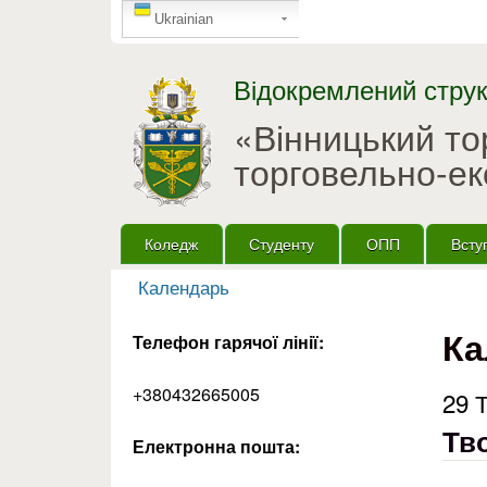
GTranslate
Ukrainian
Відокремлений струк
«Вінницький т
торговельно-ек
Головне меню
Коледж
Студенту
ОПП
Всту
Календарь
Ви є тут
Ка
Телефон гарячої лінії:
+380432665005
29 
Тв
Електронна пошта: