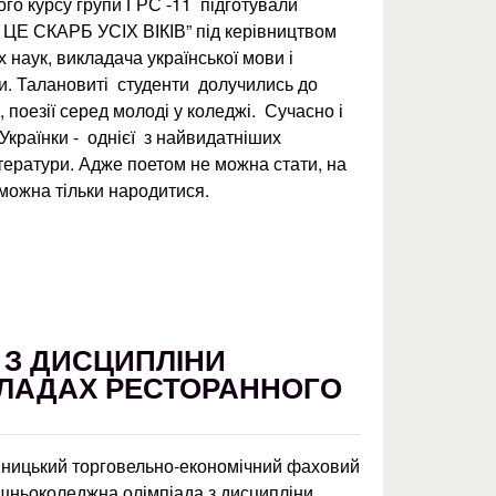
го курсу групи ГРС -11 підготували
 ЦЕ СКАРБ УСІХ ВІКІВ” під керівництвом
 наук, викладача української мови і
ни. Талановиті студенти долучились до
поезії серед молоді у коледжі. Сучасно і
Українки - однієї з найвидатніших
ітератури. Адже поетом не можна стати, на
можна тільки народитися.
 З ДИСЦИПЛІНИ
КЛАДАХ РЕСТОРАННОГО
нницький торговельно-економічний фаховий
шньоколеджна олімпіада з дисципліни