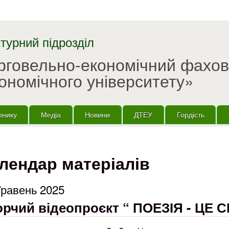
Перейти до основного
матеріалу
турний підрозділ
орговельно-економічний фахо
ономічного університету»
пнику
Медіа
Новини
ДТЕУ
Гордість
лендар матеріалів
Травень 2025
орчий відеопроєкт “ ПОЕЗІЯ - ЦЕ С