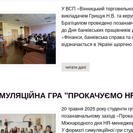
У ВСП «Вінницький торговельн
викладачем Грищук Н.В. та кер
Братіцелом проведено позанавч
до Дня банківських працівників 
«Фінанси, банківська справа та
відзначається в Україні щорічно
читати далі
про позанавчальний захід
МУЛЯЦІЙНА ГРА "ПРОКАЧУЄМО HR
20 травня 2025 року студенти гр
позанавчальному заході «Прокач
Міжнародного дня HR-менедже
У форматі симуляційної гри сту