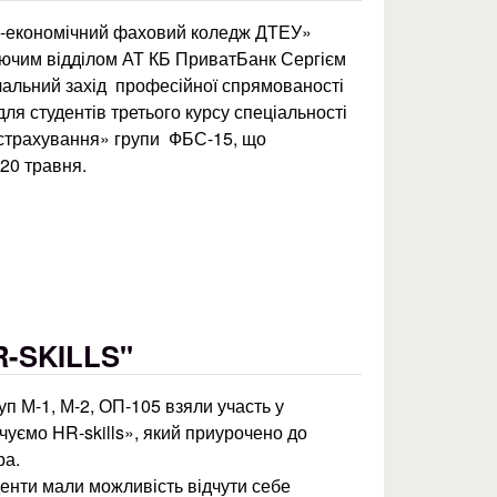
о-економічний фаховий коледж ДТЕУ»
уючим відділом АТ КБ ПриватБанк Сергієм
альний захід професійної спрямованості
для студентів третього курсу спеціальності
 страхування» групи ФБС-15, що
 20 травня.
 до дня банківських працівників
-SKILLS"
уп М-1, М-2, ОП-105 взяли участь у
уємо HR-skills», який приурочено до
ра.
денти мали можливість відчути себе