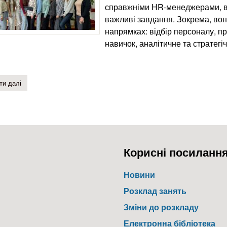
справжніми HR-менеджерами, в
важливі завдання. Зокрема, во
напрямках: відбір персоналу, п
навичок, аналітичне та стратегі
ти далі
про симуляційна гра "прокачуємо hr-skills"
Корисні посиланн
Новини
Розклад занять
Зміни до розкладу
Електронна бібліотека