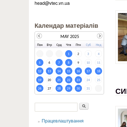
head@vtec.vn.ua
Календар матеріалів
MAY 2025
По
н
Вт
р
Ср
д
Чт
в
Пт
н
Су
б
Не
д
1
2
3
4
5
6
7
8
9
10
11
12
13
14
15
16
17
18
19
20
21
22
23
24
25
СИ
26
27
28
29
30
31
Пошук
Пошукова форма
Працевлаштування