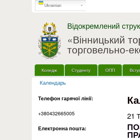
GTranslate
Ukrainian
Відокремлений струк
«Вінницький т
торговельно-ек
Головне меню
Коледж
Студенту
ОПП
Всту
Календарь
Ви є тут
Ка
Телефон гарячої лінії:
+380432665005
21 
ПО
Електронна пошта:
ПР