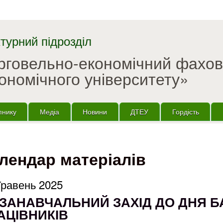
Перейти до основного
матеріалу
турний підрозділ
орговельно-економічний фахо
ономічного університету»
пнику
Медіа
Новини
ДТЕУ
Гордість
лендар матеріалів
Травень 2025
ЗАНАВЧАЛЬНИЙ ЗАХІД ДО ДНЯ Б
АЦІВНИКІВ