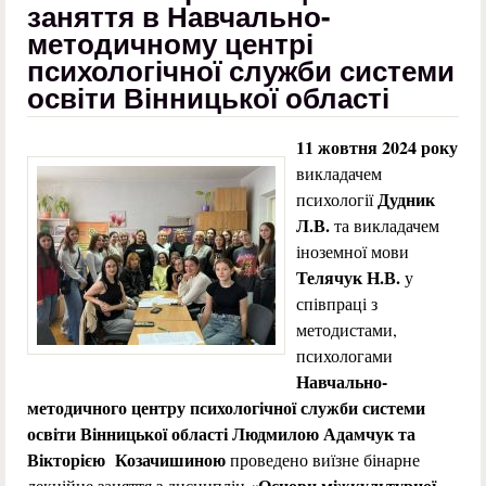
заняття в Навчально-
методичному центрі
психологічної служби системи
освіти Вінницької області
11 жовтня 2024 року
викладачем
Дудник
психології
Л.В.
та викладачем
іноземної мови
Телячук Н.В.
у
співпраці з
методистами,
психологами
Навчально-
методичного центру психологічної служби системи
освіти Вінницької області
Людмилою Адамчук та
Вікторією Козачишиною
проведено виїзне бінарне
«Основи міжкультурної
лекційне заняття з дисциплін