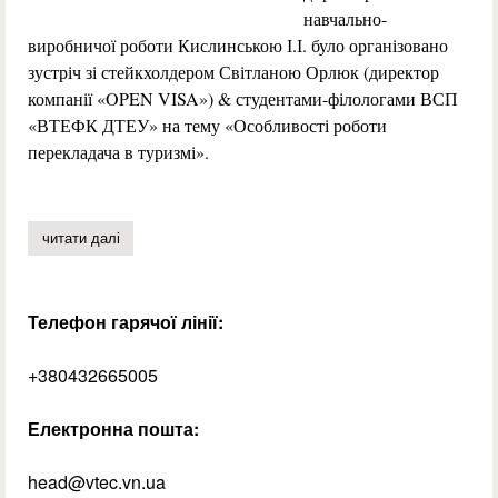
навчально-
виробничої роботи Кислинською І.І. було організовано
зустріч зі стейкхолдером Світланою Орлюк (директор
компанії «OPEN VISA») & студентами-філологами ВСП
«ВТЕФК ДТЕУ» на тему «Особливості роботи
перекладача в туризмі».
читати далі
про стейкхолдери мотивують студентів до професійног
Телефон гарячої лінії:
+380432665005
Електронна пошта:
head@vtec.vn.ua