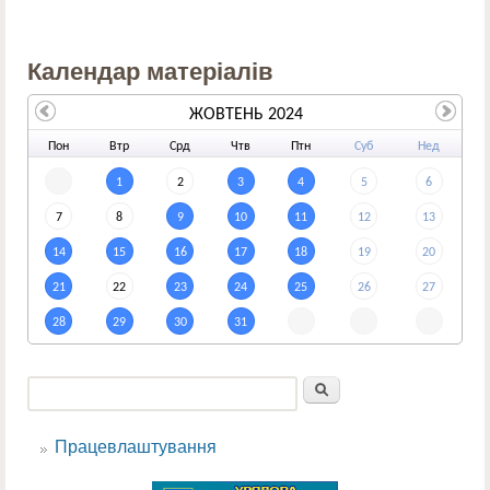
Календар матеріалів
ЖОВТЕНЬ 2024
По
н
Вт
р
Ср
д
Чт
в
Пт
н
Су
б
Не
д
1
2
3
4
5
6
7
8
9
10
11
12
13
14
15
16
17
18
19
20
21
22
23
24
25
26
27
28
29
30
31
Пошук
Пошукова форма
Працевлаштування