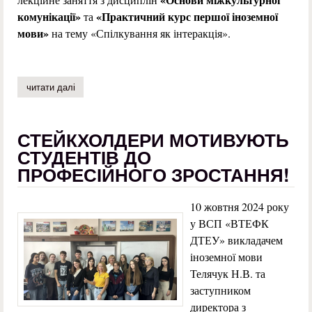
комунікації»
«Практичний курс першої іноземної
та
мови»
на тему «Спілкування як інтеракція».
читати далі
про виїзне бінарне лекційне заняття в навчально-метод
СТЕЙКХОЛДЕРИ МОТИВУЮТЬ
СТУДЕНТІВ ДО
ПРОФЕСІЙНОГО ЗРОСТАННЯ!
10 жовтня 2024 року
у ВСП «ВТЕФК
ДТЕУ» викладачем
іноземної мови
Телячук Н.В. та
заступником
директора з