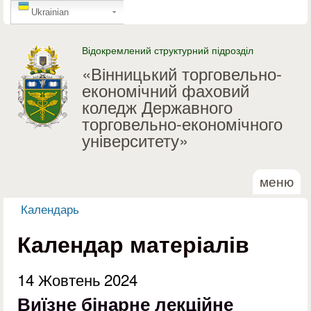
GTranslate
Перейти до основного
Ukrainian
матеріалу
Відокремлений структурний підрозділ
«Вінницький торговельно-
економічний фаховий
коледж Державного
торговельно-економічного
університету»
меню
Календарь
Ви є тут
Календар матеріалів
14 Жовтень 2024
Виїзне бінарне лекційне