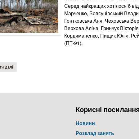
Серед найкращих хотілося б від
Марченко, Бовсунівський Владис
Гонтковська Аня, Чеховська Веро
Верхова Аліна, Гринчук Вікторія
Кордиманенко, Пищик Юлія, Рей
(ПТ-91).
ти далі
про вплив війни на природу україни
Корисні посиланн
Новини
Розклад занять