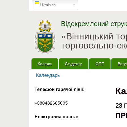
GTranslate
Ukrainian
Відокремлений струк
«Вінницький т
торговельно-ек
Головне меню
Коледж
Студенту
ОПП
Всту
Календарь
Ви є тут
Ка
Телефон гарячої лінії:
+380432665005
23 
ПР
Електронна пошта: