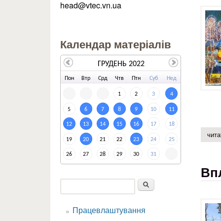
head@vtec.vn.ua
Календар матеріалів
ГРУДЕНЬ 2022
По
н
Вт
р
Ср
д
Чт
в
Пт
н
Су
б
Не
д
1
2
3
4
5
6
7
8
9
10
11
12
13
14
15
16
17
18
чита
19
20
21
22
23
24
25
26
27
28
29
30
31
Вп
Пошук
Пошукова форма
Працевлаштування