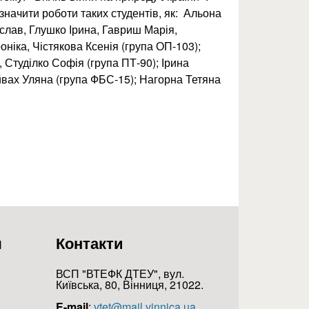
значити роботи таких студентів, як: Альона
лав, Глушко Ірина, Гавриш Марія,
ніка, Чістякова Ксенія (група ОП-103);
, Студілко Софія (група ПТ-90); Ірина
вах Уляна (група ФБС-15); Нагорна Тетяна
я
Контакти
ВСП "ВТЕФК ДТЕУ", вул.
Київська, 80, Вінниця, 21022.
E-mail
:
vtet@mail.vinnica.ua