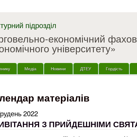
Перейти до основного
матеріалу
турний підрозділ
орговельно-економічний фахо
ономічного університету»
пнику
Медіа
Новини
ДТЕУ
Гордість
лендар матеріалів
Грудень 2022
ИВІТАННЯ З ПРИЙДЕШНІМИ СВЯТ