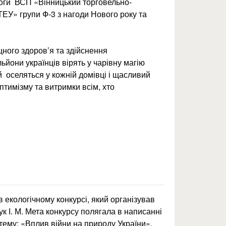
оги ВСП «Вінницький торговельно-
ЕУ» групи Ф-3 з нагоди Нового року та
цного здоров’я та здійснення
ьйони українців вірять у чарівну магію
й оселяться у кожній домівці і щасливий
 оптимізму та витримки всім, хто
 екологічному конкурсі, який організував
чук І. М. Мета конкурсу полягала в написанні
тему: «Вплив війни на природу України».