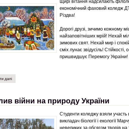
Щирі вітання надсилають філол
економічний фаховий коледж ДТ
Різдва!
Дорогі друзі, зичимо кожному мі
найзаповітніших мрій! Нехай міл
зимових свят. Нехай мир і спокі
сміх лунає звідусіль! Стійкості,
пришвидшує Перемогу України!
ти далі
про привітання з прийдешніми святами!
лив війни на природу України
Студенти коледжу взяли участь в
викладач біології і екології Мар
невеликих за обсягом творів на 