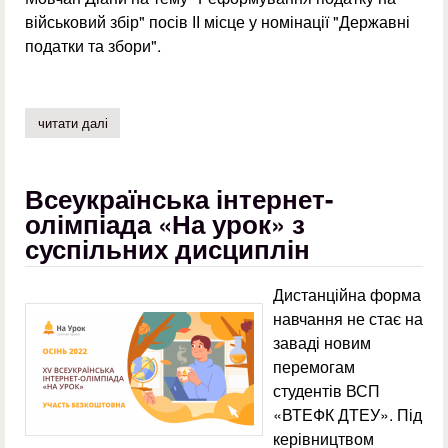
військовий збір" посів ІІ місце у номінації "Державні
податки та збори".
читати далі
про призові місця в обласному конкурсі студентських 
Всеукраїнська інтернет-
олімпіада «На урок» з
суспільних дисциплін
Дистанційна форма
навчання не стає на
заваді новим
перемогам
студентів ВСП
«ВТЕФК ДТЕУ». Під
керівництвом