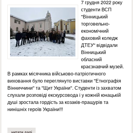
7 грудня 2022 року
студенти ВСП
''Вінницький
торговельно-
економічний
фаховий коледж
ДТЕУ'' відвідали
Вінницький
обласний
краєзнавчий музей.
В рамках місячника військово-патріотичного
виховання було переглянуто виставки ''Етнографія
Вінниччини'' та ''Щит України''. Студенти із захватом
слухали розповіді екскурсовода і у кожній юнацькій
душі зростала гордість за козаків-пращурів та
нинішніх героїв України!!!
читати далі
про похід до вінницького обласного краєзнавчого музе