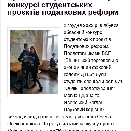
конкурсі студентських
проєктів податкових реформ
2 грудня 2022 р. відбувся
обласний конкурс
студентських проєктів
Податкових реформ.
Представниками ВСП
"Вінницький торговельно-
економічний фаховий
коледж ДТЕУ" були
студенти спеціальності 071
"Облік і оподаткування"
Мовчан Діана та
Яворський Богдан.
Науковий керівник -
викладач податкової системи Грибанова Олена
Олександрівна. За результатами конкурсу проєкт
Мовчан Діани на тему "Реформування податку на