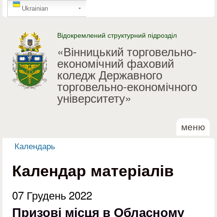
GTranslate
Перейти до основного
Ukrainian
матеріалу
Відокремлений структурний підрозділ
«Вінницький торговельно-
економічний фаховий
коледж Державного
торговельно-економічного
університету»
меню
Календарь
Ви є тут
Календар матеріалів
07 Грудень 2022
Призові місця в Обласному