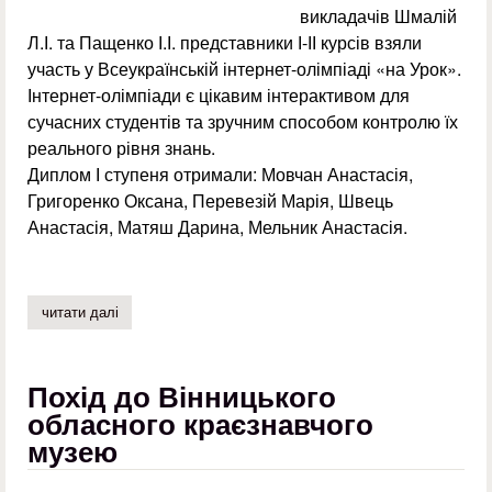
викладачів Шмалій
Л.І. та Пащенко І.І. представники І-ІІ курсів взяли
участь у Всеукраїнській інтернет-олімпіаді «на Урок».
Інтернет-олімпіади є цікавим інтерактивом для
сучасних студентів та зручним способом контролю їх
реального рівня знань.
Диплом І ступеня отримали: Мовчан Анастасія,
Григоренко Оксана, Перевезій Марія, Швець
Анастасія, Матяш Дарина, Мельник Анастасія.
читати далі
про всеукраїнська інтернет-олімпіада «на урок» з сусп
Похід до Вінницького
обласного краєзнавчого
музею