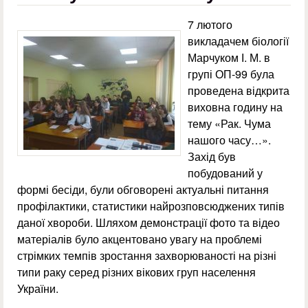
7 лютого
викладачем біології
Марчуком І. М. в
групі ОП-99 була
проведена відкрита
виховна годину на
тему «Рак. Чума
нашого часу…».
Захід був
побудований у
формі бесіди, були обговорені актуальні питання
профілактики, статистики найрозповсюджених типів
даної хвороби. Шляхом демонстрації фото та відео
матеріалів було акцентовано увагу на проблемі
стрімких темпів зростання захворюваності на різні
типи раку серед різних вікових груп населення
України.