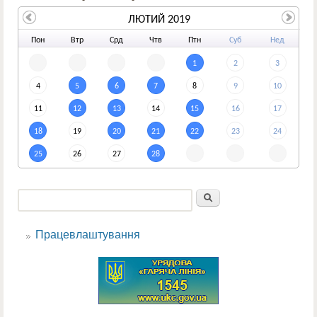
ЛЮТИЙ 2019
По
н
Вт
р
Ср
д
Чт
в
Пт
н
Су
б
Не
д
1
2
3
4
5
6
7
8
9
10
11
12
13
14
15
16
17
18
19
20
21
22
23
24
25
26
27
28
Пошук
Пошукова форма
Працевлаштування