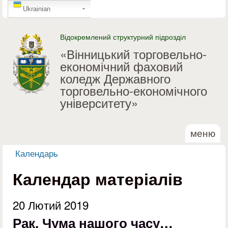
GTranslate
Перейти до основного
Ukrainian
матеріалу
Відокремлений структурний підрозділ
«Вінницький торговельно-
економічний фаховий
коледж Державного
торговельно-економічного
університету»
меню
Календарь
Ви є тут
Календар матеріалів
20 Лютий 2019
Рак. Чума нашого часу…