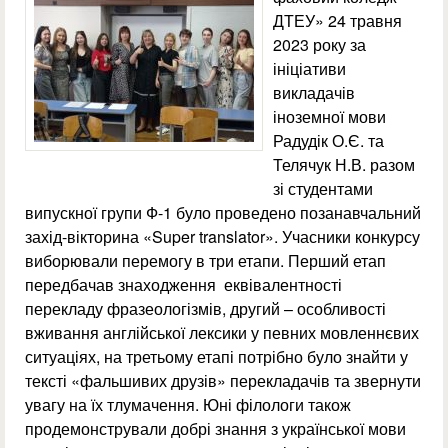
ДТЕУ» 24 травня
2023 року за
ініціативи
викладачів
іноземної мови
Радудік О.Є. та
Телячук Н.В. разом
зі студентами
випускної групи Ф-1 було проведено позанавчальний
захід-вікторина «Super translator». Учасники конкурсу
виборювали перемогу в три етапи. Перший етап
передбачав знаходження еквівалентності
перекладу фразеологізмів, другий – особливості
вживання англійської лексики у певних мовленнєвих
ситуаціях, на третьому етапі потрібно було знайти у
тексті «фальшивих друзів» перекладачів та звернути
увагу на їх тлумачення. Юні філологи також
продемонстрували добрі знання з української мови