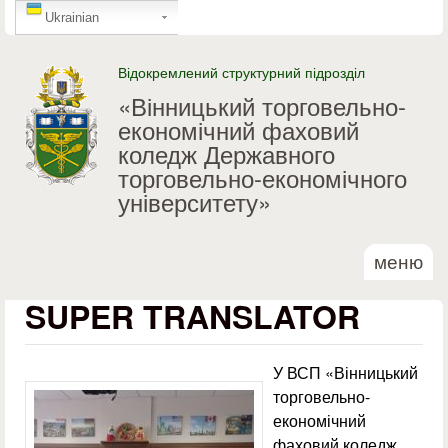
GTranslate
Перейти до основного
Ukrainian
матеріалу
Відокремлений структурний підрозділ
«Вінницький торговельно-
економічний фаховий
коледж Державного
торговельно-економічного
університету»
меню
SUPER TRANSLATOR
У ВСП «Вінницький
торговельно-
економічний
фаховий коледж