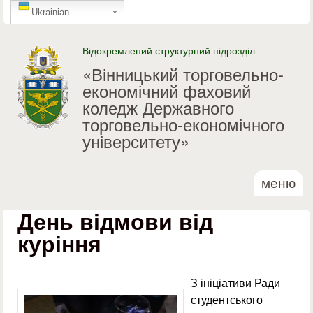
GTranslate
Перейти до основного
Ukrainian
матеріалу
Відокремлений структурний підрозділ
«Вінницький торговельно-
економічний фаховий
коледж Державного
торговельно-економічного
університету»
меню
День відмови від
куріння
З ініціативи Ради
студентського