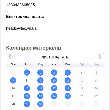
+380432665005
Електронна пошта:
head@vtec.vn.ua
Календар матеріалів
ЛИСТОПАД 2016
По
н
Вт
р
Ср
д
Чт
в
Пт
н
Су
б
Не
д
1
2
3
4
5
6
7
8
9
10
11
12
13
14
15
16
17
18
19
20
21
22
23
24
25
26
27
28
29
30