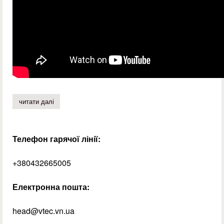
читати далі
про мама – це наш янгол-охоронець!
Телефон гарячої лінії:
+380432665005
Електронна пошта:
head@vtec.vn.ua