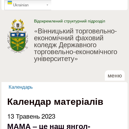
GTranslate
Перейти до основного
Ukrainian
матеріалу
Відокремлений структурний підрозділ
«Вінницький торговельно-
економічний фаховий
коледж Державного
торговельно-економічного
університету»
меню
Календарь
Ви є тут
Календар матеріалів
13 Травень 2023
МАМА – це наш янгол-