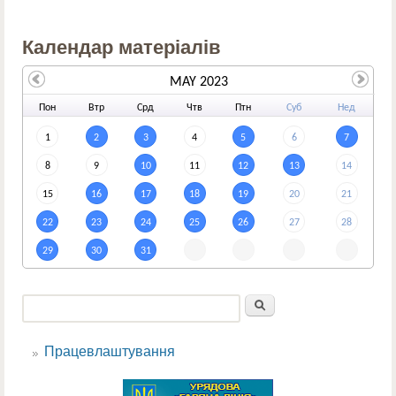
Календар матеріалів
MAY 2023
По
н
Вт
р
Ср
д
Чт
в
Пт
н
Су
б
Не
д
1
2
3
4
5
6
7
8
9
10
11
12
13
14
15
16
17
18
19
20
21
22
23
24
25
26
27
28
29
30
31
Пошук
Пошукова форма
Працевлаштування