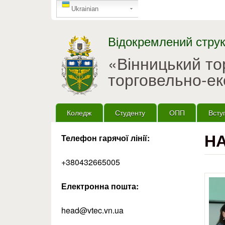
GTranslate
Ukrainian
Відокремлений струк
«Вінницький т
торговельно-ек
Головне меню
Коледж
Студенту
ОПП
Всту
НА
Телефон гарячої лінії:
+380432665005
Електронна пошта:
head@vtec.vn.ua