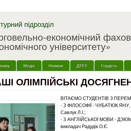
Перейти до основного
матеріалу
турний підрозділ
орговельно-економічний фахо
ономічного університету»
пнику
Медіа
Новини
ДТЕУ
Гордість
ШІ ОЛІМПІЙСЬКІ ДОСЯГНЕ
ВІТАЄМО СТУДЕНТІВ З ПЕРЕ
- З ФІЛОСОФІЇ - ЧУБАТЮК ЯНУ
Савлук Л.І.;
- З АНГЛІЙСЬКОЇ МОВИ - ДЗЮ
викладач Радудік О.Є.