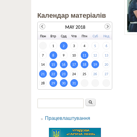
Календар матеріалів
MAY 2018
По
н
Вт
р
Ср
д
Чт
в
Пт
н
Су
б
Не
д
1
2
3
4
5
6
7
8
9
10
11
12
13
14
15
16
17
18
19
20
21
22
23
24
25
26
27
28
29
30
31
Пошук
Пошукова форма
Працевлаштування