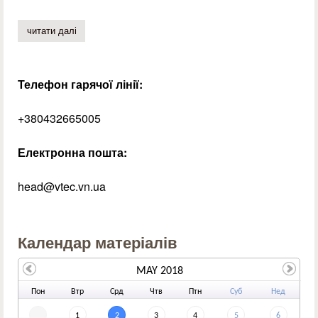
читати далі
про молодіжна ліга «що? де? коли?»
Телефон гарячої лінії:
+380432665005
Електронна пошта:
head@vtec.vn.ua
Календар матеріалів
MAY 2018
По
н
Вт
р
Ср
д
Чт
в
Пт
н
Су
б
Не
д
1
2
3
4
5
6