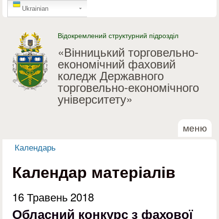
GTranslate
Перейти до основного
Ukrainian
матеріалу
Відокремлений структурний підрозділ
«Вінницький торговельно-
економічний фаховий
коледж Державного
торговельно-економічного
університету»
меню
Календарь
Ви є тут
Календар матеріалів
16 Травень 2018
Обласний конкурс з фахової