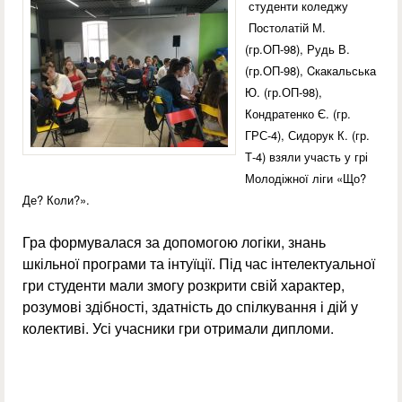
студенти коледжу
Постолатій М.
(гр.ОП-98), Рудь В.
(гр.ОП-98), Cкакальська
Ю. (гр.ОП-98),
Кондратенко Є. (гр.
ГРС-4), Сидорук К. (гр.
Т-4) взяли участь у грі
Молодіжної ліги «Що?
Де? Коли?».
Гра формувалася за допомогою логіки, знань
шкільної програми та інтуїції. Під час інтелектуальної
гри студенти мали змогу розкрити свій характер,
розумові здібності, здатність до спілкування і дій у
колективі. Усі учасники гри отримали дипломи.