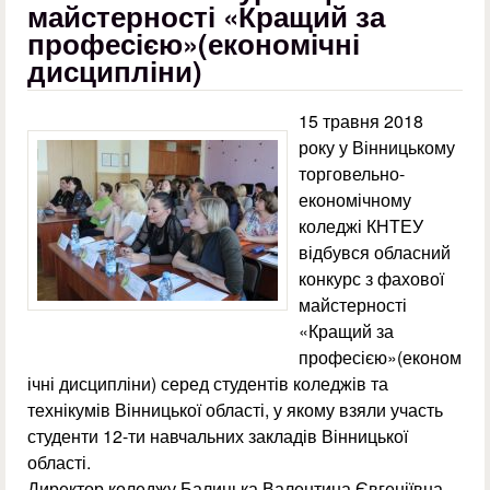
майстерності «Кращий за
професією»(економічні
дисципліни)
15 травня 2018
року у Вінницькому
торговельно-
економічному
коледжі КНТЕУ
відбувся обласний
конкурс з фахової
майстерності
«Кращий за
професією»(економ
ічні дисципліни) серед студентів коледжів та
технікумів Вінницької області, у якому взяли участь
студенти 12-ти навчальних закладів Вінницької
області.
Директор коледжу Балицька Валентина Євгеніївна