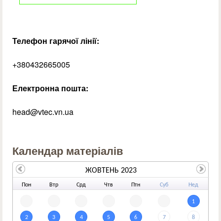
Телефон гарячої лінії:
+380432665005
Електронна пошта:
head@vtec.vn.ua
Календар матеріалів
ЖОВТЕНЬ 2023
По
н
Вт
р
Ср
д
Чт
в
Пт
н
Су
б
Не
д
1
2
3
4
5
6
7
8