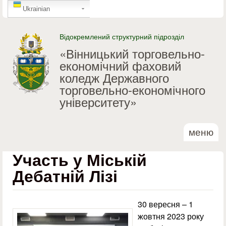
GTranslate
Перейти до основного
Ukrainian
матеріалу
Відокремлений структурний підрозділ
«Вінницький торговельно-
економічний фаховий
коледж Державного
торговельно-економічного
університету»
меню
Участь у Міській
Дебатній Лізі
30 вересня – 1
жовтня 2023 року