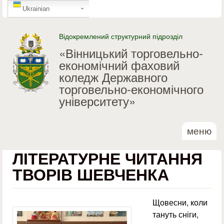
GTranslate
Перейти до основного
Ukrainian
матеріалу
Відокремлений структурний підрозділ
«Вінницький торговельно-
економічний фаховий
коледж Державного
торговельно-економічного
університету»
меню
ЛІТЕРАТУРНЕ ЧИТАННЯ
ТВОРІВ ШЕВЧЕНКА
Щовесни, коли
тануть сніги,