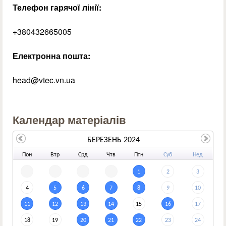
Телефон гарячої лінії:
+380432665005
Електронна пошта:
head@vtec.vn.ua
Календар матеріалів
БЕРЕЗЕНЬ 2024
По
н
Вт
р
Ср
д
Чт
в
Пт
н
Су
б
Не
д
1
2
3
4
5
6
7
8
9
10
11
12
13
14
15
16
17
18
19
20
21
22
23
24