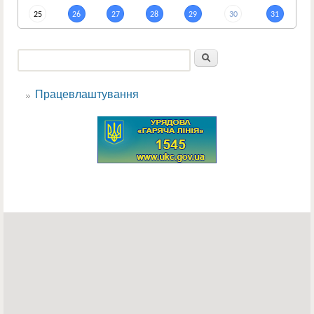
25
26
27
28
29
30
31
Пошук
Пошукова форма
Працевлаштування