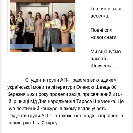
І на рясті засяє
веселка,
Повні сил і
живої снаги
Ми вшануємо
памʼять
Шевченка…
Студенти групи АП-1 разом з викладачем
української мови та літератури Оленою Швець 08
березня 2024 року провели захід, присвячений 210-
ій річниці від Дня народження Тараса Шевченка. Це
був поетичний конкурс, в якому взяли участь
студенти групи АП-1, а також гості події, запрошені з
інших груп 1 та 2 курсу.