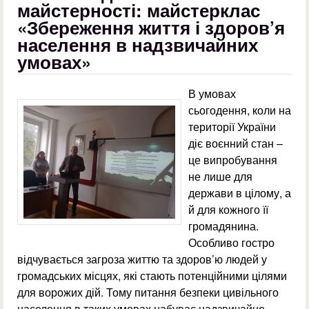
майстерності: майстерклас
«Збереження життя і здоров’я
населення в надзвичайних
умовах»
В умовах
сьогодення, коли на
території України
діє воєнний стан –
це випробування
не лише для
держави в цілому, а
й для кожного її
громадянина.
Особливо гостро
відчувається загроза життю та здоров’ю людей у
громадських місцях, які стають потенційними цілями
для ворожих дій. Тому питання безпеки цивільного
населення в таких умовах набуває надзвичайно