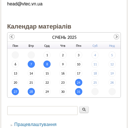
head@vtec.vn.ua
Календар матеріалів
СІЧЕНЬ 2025
По
н
Вт
р
Ср
д
Чт
в
Пт
н
Су
б
Не
д
1
2
3
4
5
6
7
8
9
10
11
12
13
14
15
16
17
18
19
20
21
22
23
24
25
26
27
28
29
30
31
Пошук
Пошукова форма
Працевлаштування