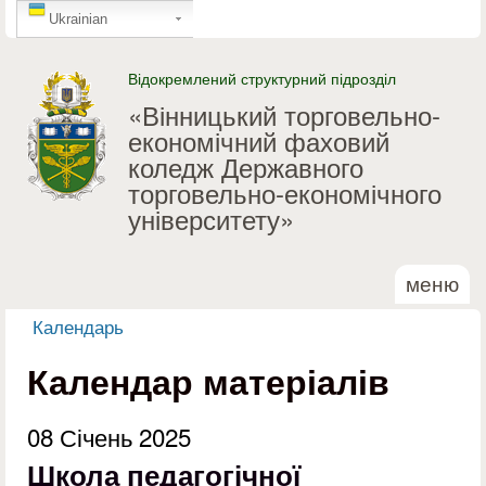
GTranslate
Перейти до основного
Ukrainian
матеріалу
Відокремлений структурний підрозділ
«Вінницький торговельно-
економічний фаховий
коледж Державного
торговельно-економічного
університету»
меню
Календарь
Ви є тут
Календар матеріалів
08 Січень 2025
Школа педагогічної