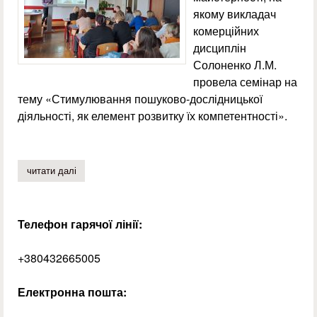
якому викладач
комерційних
дисциплін
Солоненко Л.М.
провела семінар на
тему «Стимулювання пошуково-дослідницької
діяльності, як елемент розвитку їх компетентності».
читати далі
про школа педагогічної майстерності: семінар «стимул
Телефон гарячої лінії:
+380432665005
Електронна пошта: