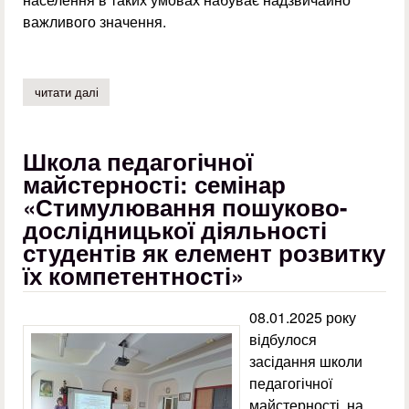
важливого значення.
читати далі
про школа педагогічної майстерності: майстерклас «зб
Школа педагогічної
майстерності: семінар
«Стимулювання пошуково-
дослідницької діяльності
студентів як елемент розвитку
їх компетентності»
08.01.2025 року
відбулося
засідання школи
педагогічної
майстерності, на