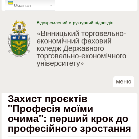
GTranslate
Перейти до основного
Ukrainian
матеріалу
Відокремлений структурний підрозділ
«Вінницький торговельно-
економічний фаховий
коледж Державного
торговельно-економічного
університету»
меню
Захист проєктів
"Професія моїми
очима": перший крок до
професійного зростання