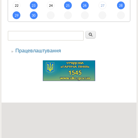
22
23
24
25
26
27
28
29
30
Пошук
Пошукова форма
Працевлаштування