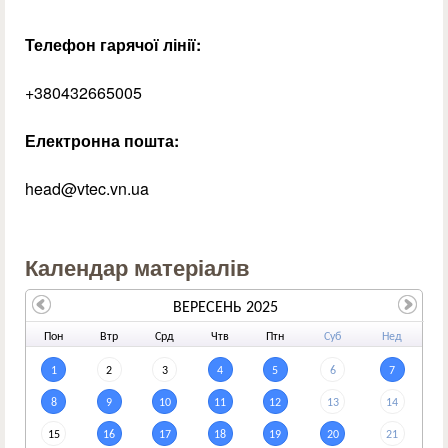
Телефон гарячої лінії:
+380432665005
Електронна пошта:
head@vtec.vn.ua
Календар матеріалів
ВЕРЕСЕНЬ 2025
По
н
Вт
р
Ср
д
Чт
в
Пт
н
Су
б
Не
д
1
2
3
4
5
6
7
8
9
10
11
12
13
14
15
16
17
18
19
20
21