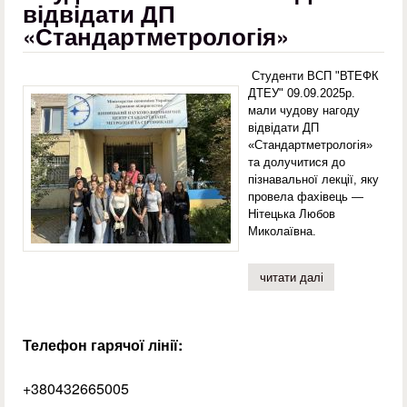
відвідати ДП
«Стандартметрологія»
Студенти ВСП "ВТЕФК
ДТЕУ" 09.09.2025р.
мали чудову нагоду
відвідати ДП
«Стандартметрологія»
та долучитися до
пізнавальної лекції, яку
провела фахівець —
Нітецька Любов
Миколаївна.
читати далі
про студенти в
Телефон гарячої лінії:
+380432665005