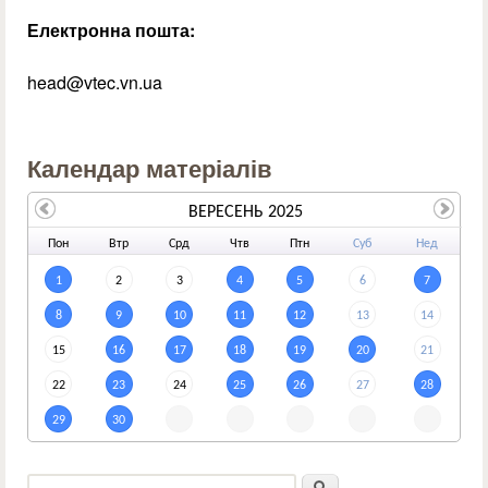
Електронна пошта:
head@vtec.vn.ua
Календар матеріалів
ВЕРЕСЕНЬ 2025
По
н
Вт
р
Ср
д
Чт
в
Пт
н
Су
б
Не
д
1
2
3
4
5
6
7
8
9
10
11
12
13
14
15
16
17
18
19
20
21
22
23
24
25
26
27
28
29
30
Пошук