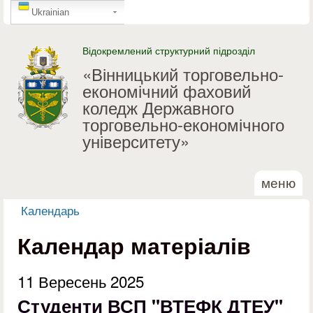
GTranslate
Перейти до основного
Ukrainian
матеріалу
Відокремлений структурний підрозділ
«Вінницький торговельно-
економічний фаховий
коледж Державного
торговельно-економічного
університету»
меню
Календарь
Ви є тут
Календар матеріалів
11 Вересень 2025
Студенти ВСП "ВТЕФК ДТЕУ"