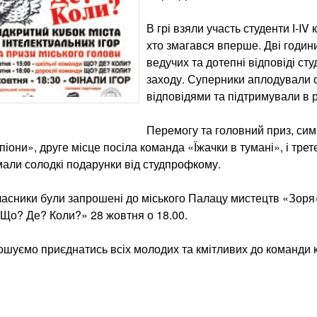
В грі взяли участь студенти І-IV к
хто змагався вперше. Дві години
ведучих та дотепні відповіді ст
заходу. Суперники аплодували о
відповідями та підтримували в р
Перемогу та головний приз, си
іони», друге місце посіла команда «Їжачки в тумані», і тре
али солодкі подарунки від студпрофкому.
часники були запрошені до міського Палацу мистецтв «Зоря» 
«Що? Де? Коли?» 28 жовтня о 18.00.
шуємо приєднатись всіх молодих та кмітливих до команди к