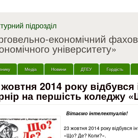
Перейти до основного
матеріалу
турний підрозділ
орговельно-економічний фахо
ономічного університету»
пнику
Медіа
Новини
ДТЕУ
Гордість
 жовтня 2014 року відбувся
рнір на першість коледжу 
Вітаємо інтелектуалів!
23 жовтня 2014 року відбувся і
«Що? Де? Коли?».