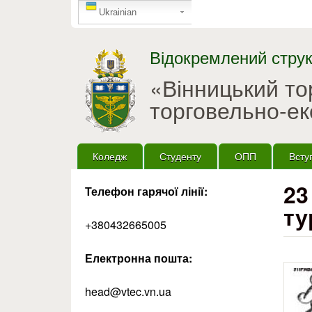
GTranslate
Ukrainian
Відокремлений струк
«Вінницький т
торговельно-ек
Головне меню
Коледж
Студенту
ОПП
Всту
23
Телефон гарячої лінії:
ту
+380432665005
Електронна пошта:
head@vtec.vn.ua