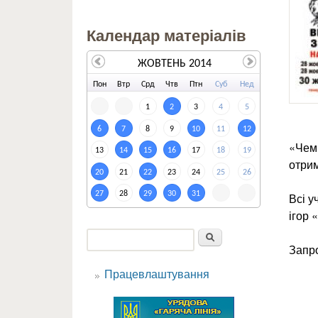
Календар матеріалів
ЖОВТЕНЬ 2014
По
н
Вт
р
Ср
д
Чт
в
Пт
н
Су
б
Не
д
1
2
3
4
5
6
7
8
9
10
11
12
«Чемп
13
14
15
16
17
18
19
отрим
20
21
22
23
24
25
26
27
28
29
30
31
Всі у
ігор 
Пошук
Запро
Пошукова форма
Працевлаштування