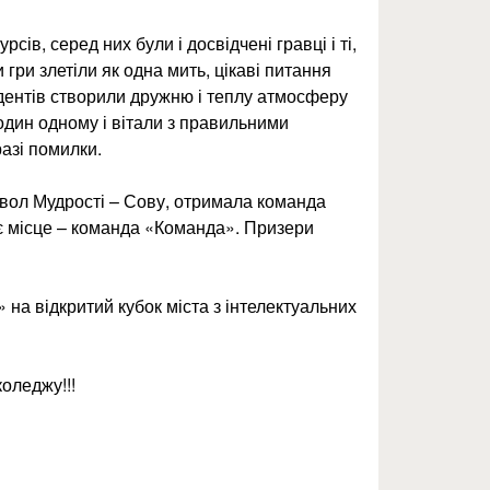
урсів, серед них були і досвідчені гравці і ті,
 гри злетіли як одна мить, цікаві питання
удентів створили дружню і теплу атмосферу
дин одному і вітали з правильними
азі помилки.
мвол Мудрості – Сову, отримала команда
тє місце – команда «Команда». Призери
на відкритий кубок міста з інтелектуальних
оледжу!!!