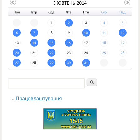
ЖОВТЕНЬ 2014
По
н
Вт
р
Ср
д
Чт
в
Пт
н
Су
б
Не
д
1
2
3
4
5
6
7
8
9
10
11
12
13
14
15
16
17
18
19
20
21
22
23
24
25
26
27
28
29
30
31
Пошук
Пошукова форма
Працевлаштування