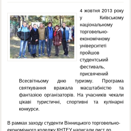
4 жовтня 2013 року
у Київському
національному
торговельно-
економічному
університеті
пройшов
студентський
фестиваль,
присвячений
Всесвітньому дню туризму. Програма
святкування вражала масштабністю та
фантазією організаторів. На учасників чекали
цікаві туристичні, спортивні та кулінарні
конкурси.
В рамках заходу студенти Вінницького торговельно-
економічного коледжу КНТЕУ написали лист до