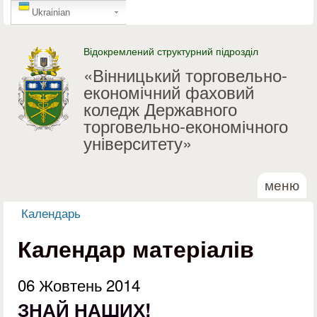
GTranslate
Перейти до основного
Ukrainian
матеріалу
Відокремлений структурний підрозділ
«Вінницький торговельно-
економічний фаховий
коледж Державного
торговельно-економічного
університету»
меню
Календарь
Ви є тут
Календар матеріалів
06 Жовтень 2014
ЗНАЙ НАШИХ!