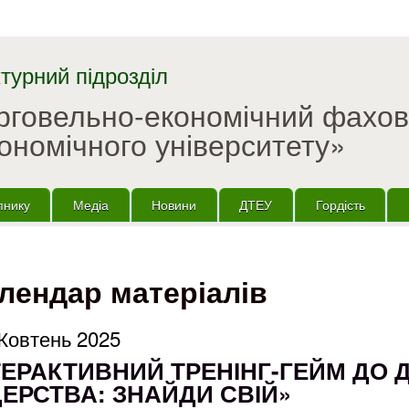
Перейти до основного
матеріалу
турний підрозділ
орговельно-економічний фахо
ономічного університету»
пнику
Медіа
Новини
ДТЕУ
Гордість
лендар матеріалів
Жовтень 2025
ТЕРАКТИВНИЙ ТРЕНІНГ-ГЕЙМ ДО 
ДЕРСТВА: ЗНАЙДИ СВІЙ»