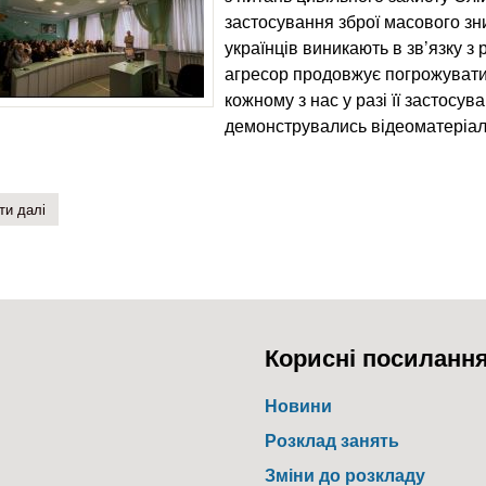
застосування зброї масового зни
українців виникають в зв’язку з
агресор продовжує погрожувати
кожному з нас у разі її застосув
демонструвались відеоматеріали
ти далі
про ядерна загроза: як вижити
Корисні посиланн
Новини
Розклад занять
Зміни до розкладу