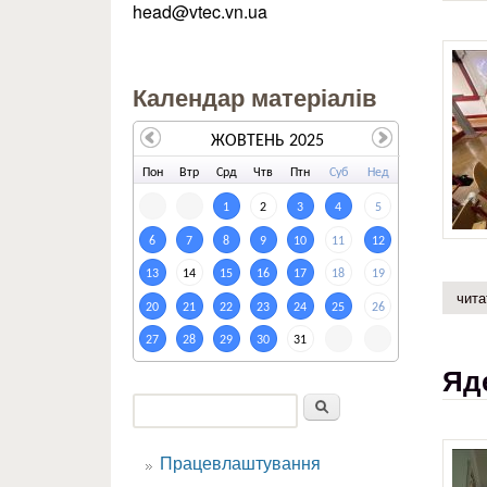
head@vtec.vn.ua
Календар матеріалів
ЖОВТЕНЬ 2025
По
н
Вт
р
Ср
д
Чт
в
Пт
н
Су
б
Не
д
1
2
3
4
5
6
7
8
9
10
11
12
13
14
15
16
17
18
19
чита
20
21
22
23
24
25
26
27
28
29
30
31
Яд
Пошук
Пошукова форма
Працевлаштування