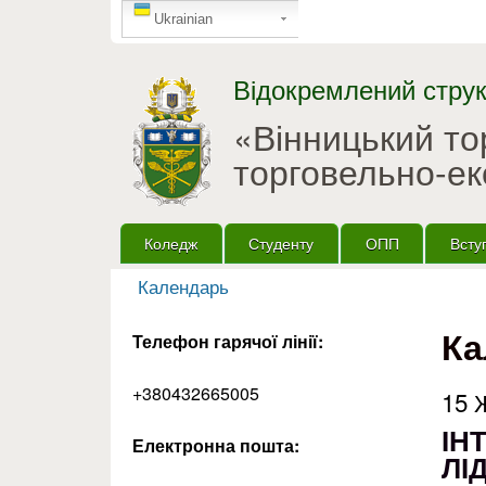
GTranslate
Ukrainian
Відокремлений струк
«Вінницький т
торговельно-ек
Головне меню
Коледж
Студенту
ОПП
Всту
Календарь
Ви є тут
Ка
Телефон гарячої лінії:
+380432665005
15 
ІН
Електронна пошта:
ЛІ