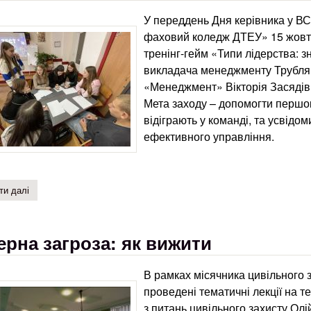
У переддень Дня керівника у В
фаховий коледж ДТЕУ» 15 жовтн
тренінг-гейм «Типи лідерства: з
викладача менеджменту Трубляк 
«Менеджмент» Вікторія Засядівк
Мета заходу – допомогти першок
відіграють у команді, та усвідо
ефективного управління.
ти далі
про інтерактивний тренінг-гейм до дня керівника «типи лідерства: 
ерна загроза: як вижити
В рамках місячника цивільного 
проведені тематичні лекції на т
з питань цивільного захисту Олі