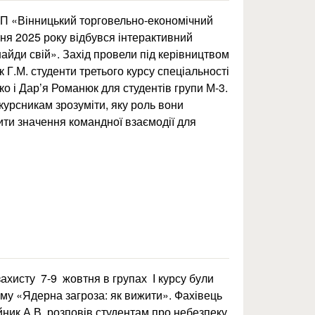
СП «Вінницький торговельно-економічний
я 2025 року відбувся інтерактивний
найди свій». Захід провели під керівництвом
Г.М. студенти третього курсу спеціальності
о і Дар’я Романюк для студентів групи М-3.
урсникам зрозуміти, яку роль вони
мити значення командної взаємодії для
знайди свій»
захисту 7-9 жовтня в групах І курсу були
ему «Ядерна загроза: як вижити». Фахівець
йник А.В. розповів студентам про небезпеку