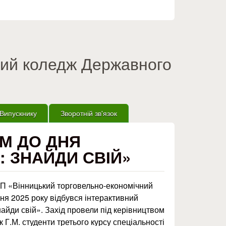
вий коледж Державного
Випускнику
Зворотній зв'язок
ЙМ ДО ДНЯ
: ЗНАЙДИ СВІЙ»
СП «Вінницький торговельно-економічний
я 2025 року відбувся інтерактивний
найди свій». Захід провели під керівництвом
Г.М. студенти третього курсу спеціальності