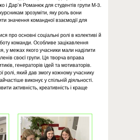
о і Дар’я Романюк для студентів групи М-3.
урсникам зрозуміти, яку роль вони
мити значення командної взаємодії для
ися про основні соціальні ролі в колективі й
роботу команди. Особливе зацікавлення
я, у межах якого учасники мали наділити
ленів своєї групи. Ця творча вправа
тиків, генераторів ідей та мотиваторів.
ї ролі, який дав змогу кожному учаснику
айчастіше виконує у спільній діяльності.
вити активність, креативність і краще