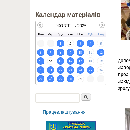
Календар матеріалів
ЖОВТЕНЬ 2025
По
н
Вт
р
Ср
д
Чт
в
Пт
н
Су
б
Не
д
1
2
3
4
5
6
7
8
9
10
11
12
допом
13
14
15
16
17
18
19
Завер
20
21
22
23
24
25
26
проан
27
28
29
30
31
Захід
зрозу
Пошук
Пошукова форма
Працевлаштування