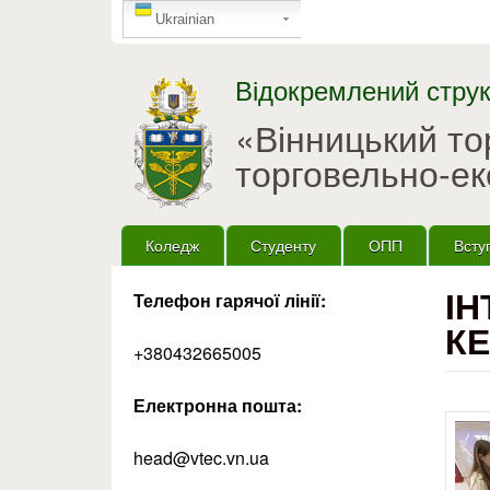
GTranslate
Ukrainian
Відокремлений струк
«Вінницький т
торговельно-ек
Головне меню
Коледж
Студенту
ОПП
Всту
ІН
Телефон гарячої лінії:
КЕ
+380432665005
Електронна пошта:
head@vtec.vn.ua