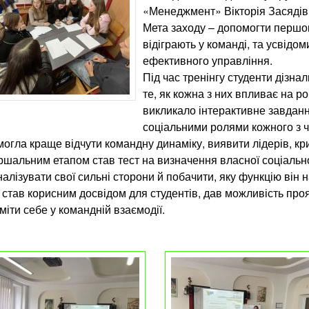
«Менеджмент» Вікторія Засядівк
Мета заходу – допомогти першок
відіграють у команді, та усвідо
ефективного управління.
Під час тренінгу студенти дізнал
те, як кожна з них впливає на 
викликало інтерактивне завданн
соціальними ролями кожного з ч
огла краще відчути командну динаміку, виявити лідерів, кри
шальним етапом став тест на визначення власної соціально
алізувати свої сильні сторони й побачити, яку функцію він н
 став корисним досвідом для студентів, дав можливість проя
міти себе у командній взаємодії.