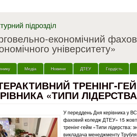
Перейти до основного
матеріалу
турний підрозділ
орговельно-економічний фахо
ономічного університету»
пнику
Медіа
Новини
ДТЕУ
Гордість
ТЕРАКТИВНИЙ ТРЕНІНГ-ГЕ
РІВНИКА «ТИПИ ЛІДЕРСТВА
У переддень Дня керівника у В
фаховий коледж ДТЕУ» 15 жовтн
тренінг-гейм «Типи лідерства: з
викладача менеджменту Трубляк 