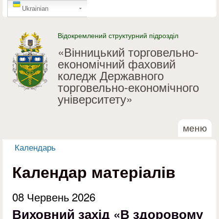
GTranslate
Перейти до основного
Ukrainian
матеріалу
Відокремлений структурний підрозділ
«Вінницький торговельно-
економічний фаховий
коледж Державного
торговельно-економічного
університету»
меню
Календарь
Ви є тут
Календар матеріалів
08 Червень 2026
Виховний захід «В здоровому