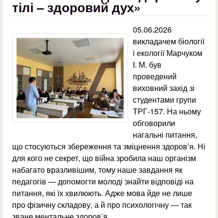
тілі – здоровий дух»
05.06.2026
викладачем біології
і екології Марчуком
І. М. був
проведений
виховний захід зі
студентами групи
ТРГ-157. На ньому
обговорили
нагальні питання,
що стосуються збереження та зміцнення здоров’я. Ні
для кого не секрет, що війна зробила наш організм
набагато вразливішим, тому наше завдання як
педагогів — допомогти молоді знайти відповіді на
питання, які їх хвилюють. Адже мова йде не лише
про фізичну складову, а й про психологічну — так
зване ментальне здоров’я.