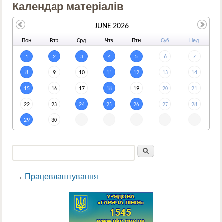
Календар матеріалів
JUNE 2026
По
н
Вт
р
Ср
д
Чт
в
Пт
н
Су
б
Не
д
1
2
3
4
5
6
7
8
9
10
11
12
13
14
15
16
17
18
19
20
21
22
23
24
25
26
27
28
29
30
Пошук
Пошукова форма
Працевлаштування