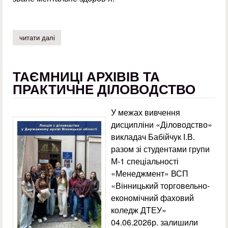
читати далі
про виховний захід «в здоровому тілі – здоровий дух»
ТАЄМНИЦІ АРХІВІВ ТА
ПРАКТИЧНЕ ДІЛОВОДСТВО
У межах вивчення
дисципліни «Діловодство»
викладач Бабійчук І.В.
разом зі студентами групи
М-1 спеціальності
«Менеджмент» ВСП
«Вінницький торговельно-
економічний фаховий
коледж ДТЕУ»
04.06.2026р. залишили