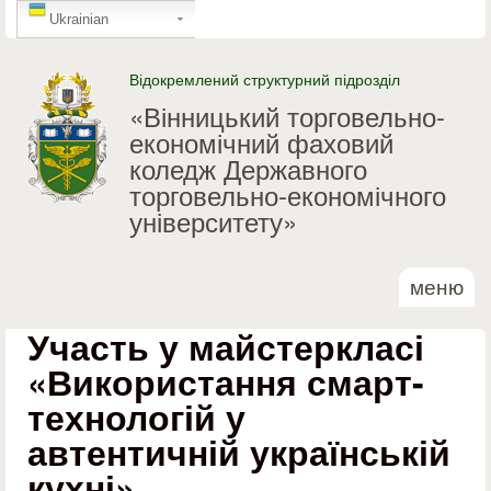
GTranslate
Перейти до основного
Ukrainian
матеріалу
Відокремлений структурний підрозділ
«Вінницький торговельно-
економічний фаховий
коледж Державного
торговельно-економічного
університету»
меню
Участь у майстеркласі
«Використання смарт-
технологій у
автентичній українській
кухні»