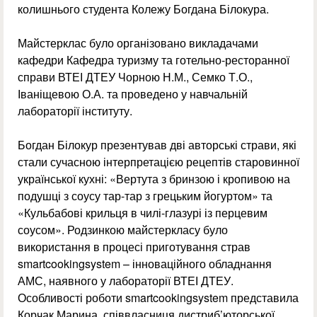
колишнього студента Колежу Богдана Білокура.
Майстерклас було організовано викладачами
кафедри Кафедра туризму та готельно-ресторанної
справи ВТЕІ ДТЕУ Чорною Н.М., Семко Т.О.,
Іваніщевою О.А. та проведено у навчальній
лабораторії інституту.
Богдан Білокур презентував дві авторські страви, які
стали сучасною інтерпретацією рецептів старовинної
української кухні: «Вертута з бринзою і кропивою на
подушці з соусу тар-тар з грецьким йогуртом» та
«Кульбабові крильця в чилі-глазурі із перцевим
соусом». Родзинкою майстеркласу було
використання в процесі приготування страв
smartcookingsystem – інноваційного обладнання
АМС, наявного у лабораторії ВТЕІ ДТЕУ.
Особливості роботи smartcookingsystem представила
Корчак Марина, співвласниця дистриб’юторської