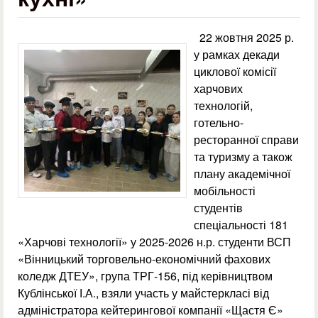
22 жовтня 2025 р.
у рамках декади
циклової комісії
харчових
технологій,
готельно-
ресторанної справи
та туризму а також
плану академічної
мобільності
студентів
спеціальності 181
«Харчові технології» у 2025-2026 н.р. студенти ВСП
«Вінницький торговельно-економічний фахових
коледж ДТЕУ», група ТРГ-156, під керівництвом
Кублінської І.А., взяли участь у майстеркласі від
адміністратора кейтерингової компанії «Щастя Є»