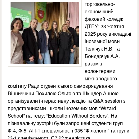
торговельно-
економічний
фаховий коледж
ДТЕУ” 23 жовтня
2025 року викладачі
іноземної мови
Телячук Н.В. та
Бондарчук А.А.
разом з
волонтерами
міжнародного
комітету Ради студентського самоврядування
Вінниччини Похилою Ольгою та Шкіндер Анною
організували інтерактивну лекцію та Q&A session з
представниками школи іноземних мов “Wizard
School” на тему: “Education Without Borders”. На
пізнавальну зустріч були запрошені студенти груп
Ф-4, Ф-5, АП-1 спеціальності 035 “Філологія” та групи
Ж-1 спеціальності С7 Журналістика.