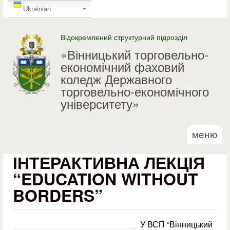
GTranslate
Перейти до основного
Ukrainian
матеріалу
Відокремлений структурний підрозділ
«Вінницький торговельно-
економічний фаховий
коледж Державного
торговельно-економічного
університету»
меню
ІНТЕРАКТИВНА ЛЕКЦІЯ
“EDUCATION WITHOUT
BORDERS”
У ВСП “Вінницький