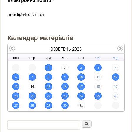
Електронна пошта:
head@vtec.vn.ua
Календар матеріалів
ЖОВТЕНЬ 2025
По
н
Вт
р
Ср
д
Чт
в
Пт
н
Су
б
Не
д
1
2
3
4
5
6
7
8
9
10
11
12
13
14
15
16
17
18
19
20
21
22
23
24
25
26
27
28
29
30
31
Пошук
Пошукова форма