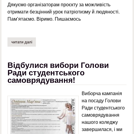
Дякуємо організаторам проєкту за можливість
отримати безцінний урок патріотизму й людяності.
Памʼятаємо. Віримо. Пишаємось
читати далі
про презентація проєкту «монологи війни. історії героїв
Відбулися вибори Голови
Ради студентського
самоврядування!
Виборча кампанія
на посаду Голови
Ради студентського
самоврядування
нашого коледжу
завершилася, і ми