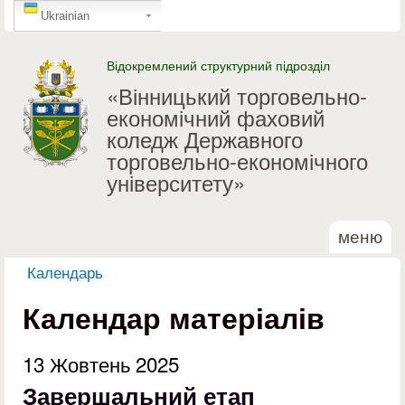
GTranslate
Перейти до основного
Ukrainian
матеріалу
Відокремлений структурний підрозділ
«Вінницький торговельно-
економічний фаховий
коледж Державного
торговельно-економічного
університету»
меню
Календарь
Ви є тут
Календар матеріалів
13 Жовтень 2025
Завершальний етап