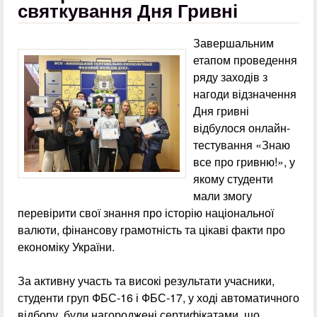
святкування Дня Гривні
Завершальним
етапом проведення
ряду заходів з
нагоди відзначення
Дня гривні
відбулося онлайн-
тестування «Знаю
все про гривню!», у
якому студенти
мали змогу
перевірити свої знання про історію національної
валюти, фінансову грамотність та цікаві факти про
економіку України.
За активну участь та високі результати учасники,
студенти груп ФБС-16 і ФБС-17, у ході автоматичного
відбору, були нагороджені сертифікатами, що