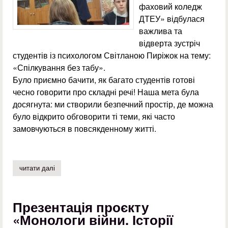
фаховий коледж
ДТЕУ» відбулася
важлива та
відверта зустріч
студентів із психологом Світланою Пиріжок на тему:
«Спілкування без табу».
Було приємно бачити, як багато студентів готові
чесно говорити про складні речі! Наша мета була
досягнута: ми створили безпечний простір, де можна
було відкрито обговорити ті теми, які часто
замовчуються в повсякденному житті.
читати далі
про зустріч з психологом «спілкування без табу»
Презентація проєкту
«Монологи війни. Історії